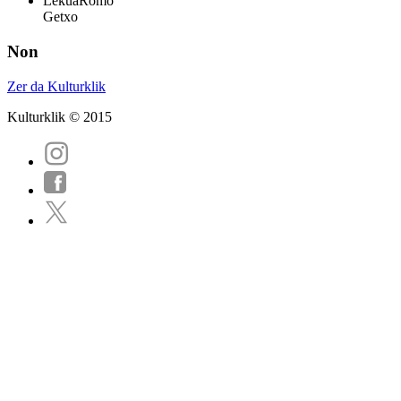
Lekua
Romo
Getxo
Non
Zer da Kulturklik
Kulturklik © 2015