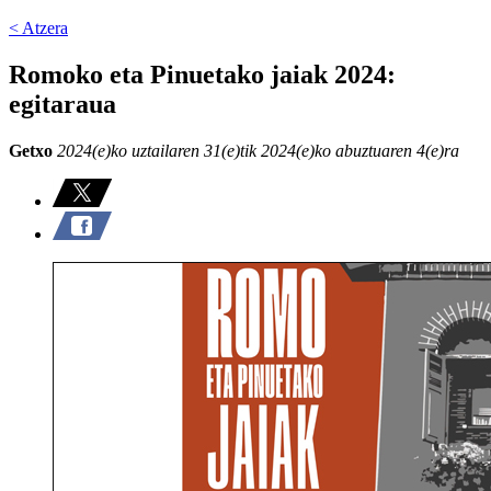
< Atzera
Romoko eta Pinuetako jaiak 2024:
egitaraua
Getxo
2024(e)ko uztailaren 31(e)tik 2024(e)ko abuztuaren 4(e)ra