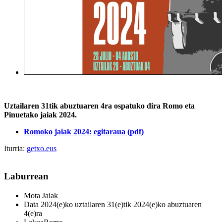
Uztailaren 31tik abuztuaren 4ra ospatuko dira Romo eta
Pinuetako jaiak 2024.
Romoko jaiak 2024: egitaraua (pdf)
Iturria:
getxo.eus
Laburrean
Mota
Jaiak
Data
2024(e)ko uztailaren 31(e)tik 2024(e)ko abuztuaren
4(e)ra