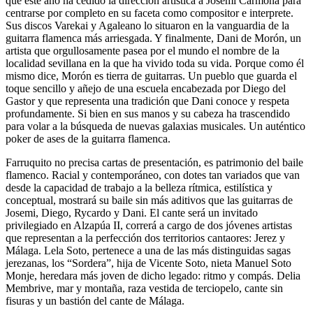
que este año ha cedido la dirección artística a Josemi Carmona para
centrarse por completo en su faceta como compositor e interprete.
Sus discos Varekai y Agaleano lo situaron en la vanguardia de la
guitarra flamenca más arriesgada. Y finalmente, Dani de Morón, un
artista que orgullosamente pasea por el mundo el nombre de la
localidad sevillana en la que ha vivido toda su vida. Porque como él
mismo dice, Morón es tierra de guitarras. Un pueblo que guarda el
toque sencillo y añejo de una escuela encabezada por Diego del
Gastor y que representa una tradición que Dani conoce y respeta
profundamente. Si bien en sus manos y su cabeza ha trascendido
para volar a la búsqueda de nuevas galaxias musicales. Un auténtico
poker de ases de la guitarra flamenca.
Farruquito no precisa cartas de presentación, es patrimonio del baile
flamenco. Racial y contemporáneo, con dotes tan variados que van
desde la capacidad de trabajo a la belleza rítmica, estilística y
conceptual, mostrará su baile sin más aditivos que las guitarras de
Josemi, Diego, Rycardo y Dani. El cante será un invitado
privilegiado en Alzapúa II, correrá a cargo de dos jóvenes artistas
que representan a la perfección dos territorios cantaores: Jerez y
Málaga. Lela Soto, pertenece a una de las más distinguidas sagas
jerezanas, los “Sordera”, hija de Vicente Soto, nieta Manuel Soto
Monje, heredara más joven de dicho legado: ritmo y compás. Delia
Membrive, mar y montaña, raza vestida de terciopelo, cante sin
fisuras y un bastión del cante de Málaga.