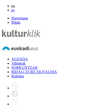
eu
es
Harremana
Bilatu
AGENDA
Albisteak
SORKUNTZAK
BIDALI ZURE EKITALDIA
Buletina