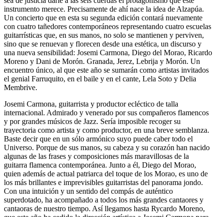
sea de justicia darle a las seis cuerdas el protagonismo que este
instrumento merece. Precisamente de ahí nace la idea de Alzapúa.
Un concierto que en esta su segunda edición contará nuevamente
con cuatro tañedores contemporáneos representando cuatro escuelas
guitarrísticas que, en sus manos, no solo se mantienen y perviven,
sino que se renuevan y florecen desde una estética, un discurso y
una nueva sensibilidad: Josemi Carmona, Diego del Morao, Ricardo
Moreno y Dani de Morón. Granada, Jerez, Lebrija y Morón. Un
encuentro único, al que este año se sumarán como artistas invitados
el genial Farruquito, en el baile y en el cante, Lela Soto y Delia
Membrive.
Josemi Carmona, guitarrista y productor ecléctico de talla
internacional. Admirado y venerado por sus compañeros flamencos
y por grandes músicos de Jazz. Sería imposible recoger su
trayectoria como artista y como productor, en una breve semblanza.
Baste decir que en un sólo armónico suyo puede caber todo el
Universo. Porque de sus manos, su cabeza y su corazón han nacido
algunas de las frases y composiciones más maravillosas de la
guitarra flamenca contemporánea. Junto a él, Diego del Morao,
quien además de actual patriarca del toque de los Morao, es uno de
los más brillantes e imprevisibles guitarristas del panorama jondo.
Con una intuición y un sentido del compás de auténtico
superdotado, ha acompañado a todos los más grandes cantaores y
cantaoras de nuestro tiempo. Así llegamos hasta Rycardo Moreno,