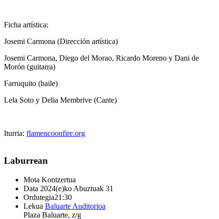
Ficha artística:
Josemi Carmona (Dirección artística)
Josemi Carmona, Diego del Morao, Ricardo Moreno y Dani de
Morón (guitarra)
Farruquito (baile)
Lela Soto y Delia Membrive (Cante)
Iturria:
flamencoonfire.org
Laburrean
Mota
Kontzertua
Data
2024(e)ko Abuztuak 31
Ordutegia
21:30
Lekua
Baluarte Auditorioa
Plaza Baluarte, z/g