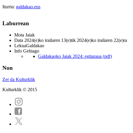
Iturria:
galdakao.eus
Laburrean
Mota
Jaiak
Data
2024(e)ko irailaren 13(e)tik 2024(e)ko irailaren 22(e)ra
Lekua
Galdakao
Info Gehiago
Galdakaoko Jaiak 2024: egitaraua (pdf)
Non
Zer da Kulturklik
Kulturklik © 2015