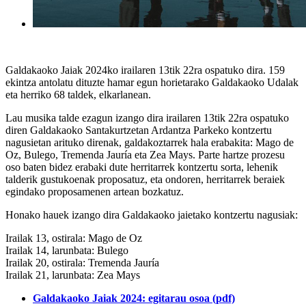
Galdakaoko Jaiak 2024ko irailaren 13tik 22ra ospatuko dira.
159
ekintza antolatu dituzte hamar egun horietarako Galdakaoko Udalak
eta herriko 68 taldek, elkarlanean.
Lau musika talde ezagun izango dira irailaren 13tik 22ra ospatuko
diren Galdakaoko Santakurtzetan Ardantza Parkeko kontzertu
nagusietan arituko direnak, galdakoztarrek hala erabakita: Mago de
Oz, Bulego, Tremenda Jauría eta Zea Mays. Parte hartze prozesu
oso baten bidez erabaki dute herritarrek kontzertu sorta, lehenik
talderik gustukoenak proposatuz, eta ondoren, herritarrek beraiek
egindako proposamenen artean bozkatuz.
Honako hauek izango dira Galdakaoko jaietako kontzertu nagusiak:
Irailak 13, ostirala: Mago de Oz
Irailak 14, larunbata: Bulego
Irailak 20, ostirala: Tremenda Jauría
Irailak 21, larunbata: Zea Mays
Galdakaoko Jaiak 2024: egitarau osoa (pdf)