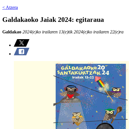
< Atzera
Galdakaoko Jaiak 2024: egitaraua
Galdakao
2024(e)ko irailaren 13(e)tik 2024(e)ko irailaren 22(e)ra