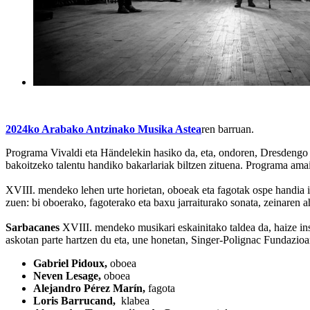
2024ko Arabako Antzinako Musika Astea
ren barruan.
Programa Vivaldi eta Händelekin hasiko da, eta, ondoren, Dresdengo
bakoitzeko talentu handiko bakarlariak biltzen zituena. Programa ama
XVIII. mendeko lehen urte horietan, oboeak eta fagotak ospe handia iz
zuen: bi oboerako, fagoterako eta baxu jarraiturako sonata, zeinaren a
Sarbacanes
XVIII. mendeko musikari eskainitako taldea da, haize in
askotan parte hartzen du eta, une honetan, Singer-Polignac Fundazio
Gabriel Pidoux,
oboea
Neven Lesage,
oboea
Alejandro Pérez Marín,
fagota
Loris Barrucand,
klabea