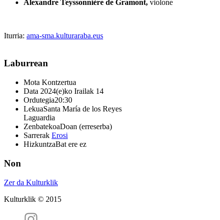
Alexandre Teyssonnière de Gramont,
violone
Iturria:
ama-sma.kulturaraba.eus
Laburrean
Mota
Kontzertua
Data
2024(e)ko Irailak 14
Ordutegia
20:30
Lekua
Santa María de los Reyes
Laguardia
Zenbatekoa
Doan (erreserba)
Sarrerak
Erosi
Hizkuntza
Bat ere ez
Non
Zer da Kulturklik
Kulturklik © 2015