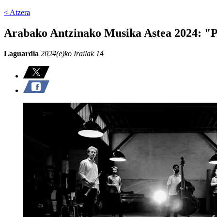
< Atzera
Arabako Antzinako Musika Astea 2024: "P
Laguardia
2024(e)ko Irailak 14