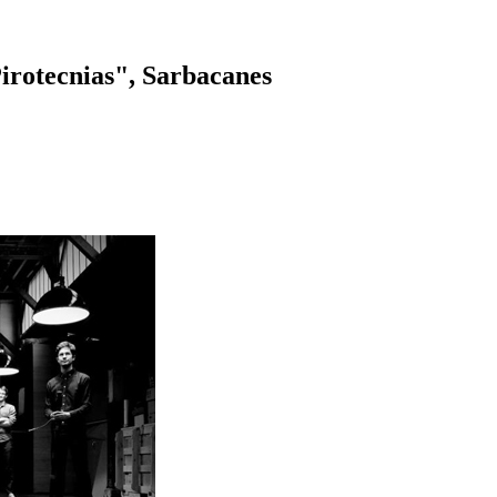
irotecnias", Sarbacanes