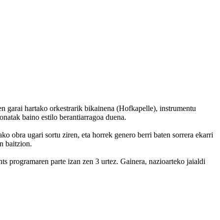
garai hartako orkestrarik bikainena (Hofkapelle), instrumentu
onatak baino estilo berantiarragoa duena.
 obra ugari sortu ziren, eta horrek genero berri baten sorrera ekarri
n baitzion.
 programaren parte izan zen 3 urtez. Gainera, nazioarteko jaialdi