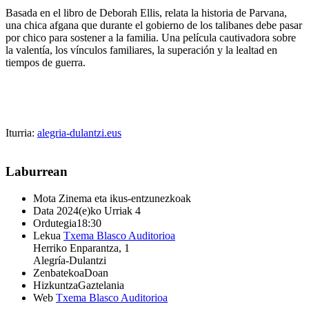
Basada en el libro de Deborah Ellis, relata la historia de Parvana,
una chica afgana que durante el gobierno de los talibanes debe pasar
por chico para sostener a la familia. Una película cautivadora sobre
la valentía, los vínculos familiares, la superación y la lealtad en
tiempos de guerra.
Iturria:
alegria-dulantzi.eus
Laburrean
Mota
Zinema eta ikus-entzunezkoak
Data
2024(e)ko Urriak 4
Ordutegia
18:30
Lekua
Txema Blasco Auditorioa
Herriko Enparantza, 1
Alegría-Dulantzi
Zenbatekoa
Doan
Hizkuntza
Gaztelania
Web
Txema Blasco Auditorioa