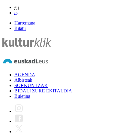
eu
es
Harremana
Bilatu
AGENDA
Albisteak
SORKUNTZAK
BIDALI ZURE EKITALDIA
Buletina