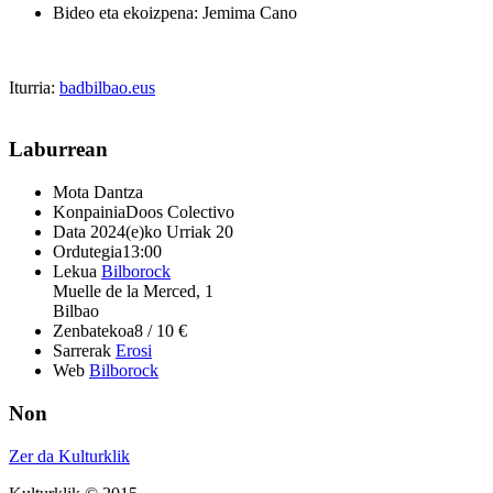
Bideo eta ekoizpena: Jemima Cano
Iturria:
badbilbao.eus
Laburrean
Mota
Dantza
Konpainia
Doos Colectivo
Data
2024(e)ko Urriak 20
Ordutegia
13:00
Lekua
Bilborock
Muelle de la Merced, 1
Bilbao
Zenbatekoa
8 / 10 €
Sarrerak
Erosi
Web
Bilborock
Non
Zer da Kulturklik