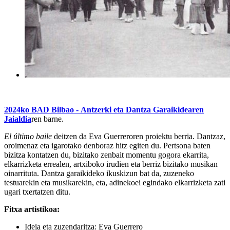
2024ko BAD Bilbao - Antzerki eta Dantza Garaikidearen
Jaialdia
ren barne.
El último baile
deitzen da Eva Guerreroren proiektu berria. Dantzaz,
oroimenaz eta igarotako denboraz hitz egiten du. Pertsona baten
bizitza kontatzen du, bizitako zenbait momentu gogora ekarrita,
elkarrizketa errealen, artxiboko irudien eta berriz bizitako musikan
oinarrituta. Dantza garaikideko ikuskizun bat da, zuzeneko
testuarekin eta musikarekin, eta, adinekoei egindako elkarrizketa zati
ugari txertatzen ditu.
Fitxa artistikoa:
Ideia eta zuzendaritza: Eva Guerrero