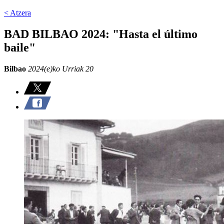
< Atzera
BAD BILBAO 2024: "Hasta el último
baile"
Bilbao
2024(e)ko Urriak 20