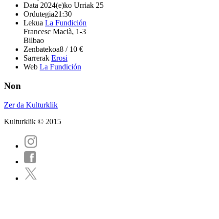
Data
2024(e)ko Urriak 25
Ordutegia
21:30
Lekua
La Fundición
Francesc Macià, 1-3
Bilbao
Zenbatekoa
8 / 10 €
Sarrerak
Erosi
Web
La Fundición
Non
Zer da Kulturklik
Kulturklik © 2015