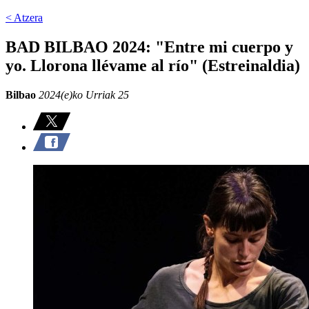
< Atzera
BAD BILBAO 2024: "Entre mi cuerpo y
yo. Llorona llévame al río" (Estreinaldia)
Bilbao
2024(e)ko Urriak 25