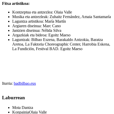
Fitxa artistikoa:
Kontzeptua eta antzezlea: Olaia Valle
Musika eta antzezleak: Zuhaitz Fernández, Amaia Santamaría
Laguntza artistikoa: María Martín
Argiaren diseinua: Marc Cano
Jantzien diseinua: Nélida Silva
Argazkiak eta bideoa: Egoitz Maeso
Laguntzak: Bilbao Eszena, Barakaldo Antzokia, Baratza
Aretoa, La Faktoria Choreographic Center, Harrobia Eskena,
La Fundición, Festival BAD. Egoitz Maeso
Iturria:
badbilbao.eus
Laburrean
Mota
Dantza
Konpainia
Olaia Valle