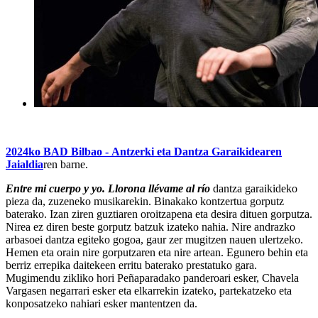
2024ko BAD Bilbao - Antzerki eta Dantza Garaikidearen
Jaialdia
ren barne.
Entre mi cuerpo y yo. Llorona llévame al río
dantza garaikideko
pieza da, zuzeneko musikarekin. Binakako kontzertua gorputz
baterako. Izan ziren guztiaren oroitzapena eta desira dituen gorputza.
Nirea ez diren beste gorputz batzuk izateko nahia. Nire andrazko
arbasoei dantza egiteko gogoa, gaur zer mugitzen nauen ulertzeko.
Hemen eta orain nire gorputzaren eta nire artean. Egunero behin eta
berriz errepika daitekeen erritu baterako prestatuko gara.
Mugimendu zikliko hori Peñaparadako panderoari esker, Chavela
Vargasen negarrari esker eta elkarrekin izateko, partekatzeko eta
konposatzeko nahiari esker mantentzen da.