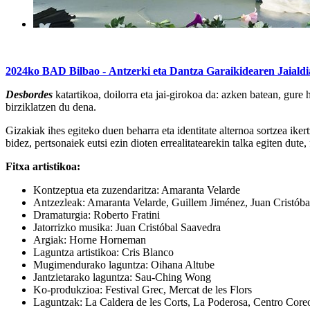
2024ko BAD Bilbao - Antzerki eta Dantza Garaikidearen Jaialdi
Desbordes
katartikoa, doilorra eta jai-girokoa da: azken batean, gur
birziklatzen du dena.
Gizakiak ihes egiteko duen beharra eta identitate alternoa sortzea ike
bidez, pertsonaiek eutsi ezin dioten errealitatearekin talka egiten dute, 
Fitxa artistikoa:
Kontzeptua eta zuzendaritza: Amaranta Velarde
Antzezleak: Amaranta Velarde, Guillem Jiménez, Juan Cristóba
Dramaturgia: Roberto Fratini
Jatorrizko musika: Juan Cristóbal Saavedra
Argiak: Horne Horneman
Laguntza artistikoa: Cris Blanco
Mugimendurako laguntza: Oihana Altube
Jantzietarako laguntza: Sau-Ching Wong
Ko-produkzioa: Festival Grec, Mercat de les Flors
Laguntzak: La Caldera de les Corts, La Poderosa, Centro Core