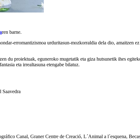
a
ren barne.
e hondar-erromantizismoa urduritasun-mozkorraldia dela dio, amaitzen ez
rtzen du proiektuak, eguneroko mugetatik eta giza hutsunetik ihes egite
fantasia eta irrealtasuna etengabe bilatuz.
l Saavedra
ográfico Canal, Graner Centre de Creació, L´Animal a l´esquena, Bec