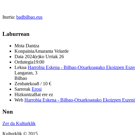
Iturria:
badbilbao.eus
Laburrean
Mota
Dantza
Konpainia
Amaranta Velarde
Data
2024(e)ko Urriak 26
Ordutegia
19:00
Lekua
Harrobia Eskena - Bilbao-Otxarkoagako Ekoizpen Esze
Langaran, 3
Bilbao
Zenbatekoa
8 / 10 €
Sarrerak
Erosi
Hizkuntza
Bat ere ez
Web
Harrobia Eskena - Bilbao-Otxarkoagako Ekoizpen Eszeni
Non
Zer da Kulturklik
Kulturklik © 2015