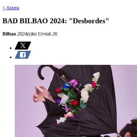
< Atzera
BAD BILBAO 2024: "Desbordes"
Bilbao
2024(e)ko Urriak 26