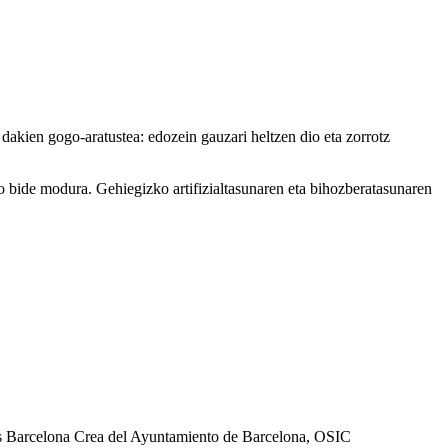
 dakien gogo-aratustea: edozein gauzari heltzen dio eta zorrotz
ko bide modura. Gehiegizko artifizialtasunaren eta bihozberatasunaren
as Barcelona Crea del Ayuntamiento de Barcelona, OSIC