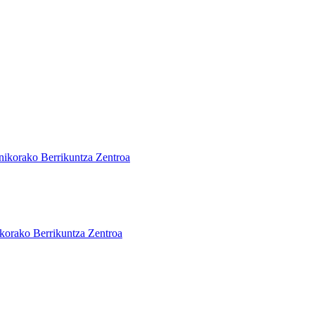
nikorako Berrikuntza Zentroa
korako Berrikuntza Zentroa