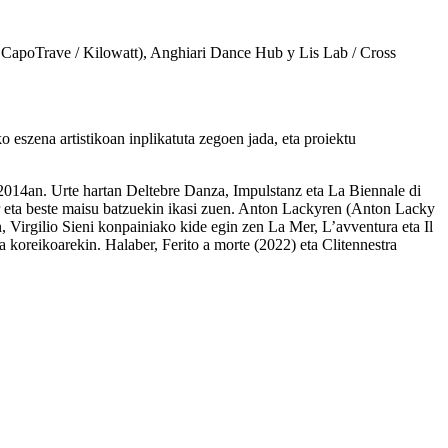
CapoTrave / Kilowatt), Anghiari Dance Hub y Lis Lab / Cross
szena artistikoan inplikatuta zegoen jada, eta proiektu
014an. Urte hartan Deltebre Danza, Impulstanz eta La Biennale di
r eta beste maisu batzuekin ikasi zuen. Anton Lackyren (Anton Lacky
 Virgilio Sieni konpainiako kide egin zen La Mer, L’avventura eta Il
 koreikoarekin. Halaber, Ferito a morte (2022) eta Clitennestra