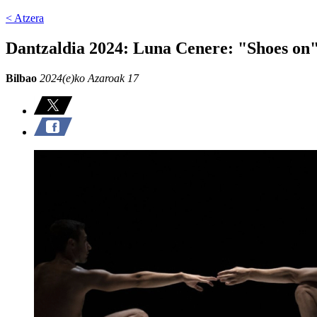
< Atzera
Dantzaldia 2024: Luna Cenere: "Shoes on
Bilbao
2024(e)ko Azaroak 17