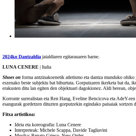
2024ko Dantzaldia
jaialdiaren egitarauaren barne.
LUNA CENERE
| Italia
Shoes on
forma antzinakoenetik atletismo eta dantza munduko ohiko j
eszenako beste subjektu bat bihurtuta. Gorputzaren ikerketa bat da, i
erakusten ditu lan egiten den objektuari dagokionez. Aldi berean, obje
Korronte surrealistan eta Ren Hang, Eveline Bencicova eta AdeY-ren a
esangurak gordetzen dituzten gorputzekin egindako paisaiak sortzen di
Fitxa artistikoa:
Ideia eta koreografia: Luna Cenere
Interpreteak: Michele Scappa, Davide Tagliavini
Musika: Renato Grieco, New Order