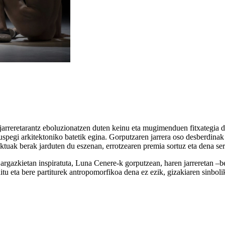
arreretarantz eboluzionatzen duten keinu eta mugimenduen fitxategia da
kuspegi arkitektoniko batetik egina. Gorputzaren jarrera oso desberdina
ktuak berak jarduten du eszenan, errotzearen premia sortuz eta dena ser
rgazkietan inspiratuta, Luna Cenere-k gorputzean, haren jarreretan –be
tu eta bere partiturek antropomorfikoa dena ez ezik, gizakiaren sinboli