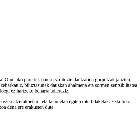
. Oinetako pare bik baino ez dituzte dantzarien gorputzak janzten,
k zeharkatuz, biluztasunak dauzkan ahalmena eta sormen-sentsibilitatea
ioegi ez hartzeko beharra adieraziz.
reziki atzerakoetan– eta keinuetan egiten ditu bilaketak. Ezkutuko
koa dena ere erakusten dute.