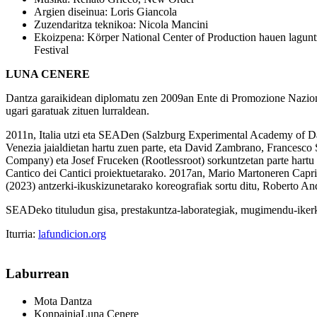
Argien diseinua: Loris Giancola
Zuzendaritza teknikoa: Nicola Mancini
Ekoizpena: Körper National Center of Production hauen lagun
Festival
LUNA CENERE
Dantza garaikidean diplomatu zen 2009an Ente di Promozione Nazional
ugari garatuak zituen lurraldean.
2011n, Italia utzi eta SEADen (Salzburg Experimental Academy of Da
Venezia jaialdietan hartu zuen parte, eta David Zambrano, Francesco
Company) eta Josef Fruceken (Rootlessroot) sorkuntzetan parte hartu 
Cantico dei Cantici proiektuetarako. 2017an, Mario Martoneren Capri 
(2023) antzerki-ikuskizunetarako koreografiak sortu ditu, Roberto An
SEADeko tituludun gisa, prestakuntza-laborategiak, mugimendu-ikerke
Iturria:
lafundicion.org
Laburrean
Mota
Dantza
Konpainia
Luna Cenere