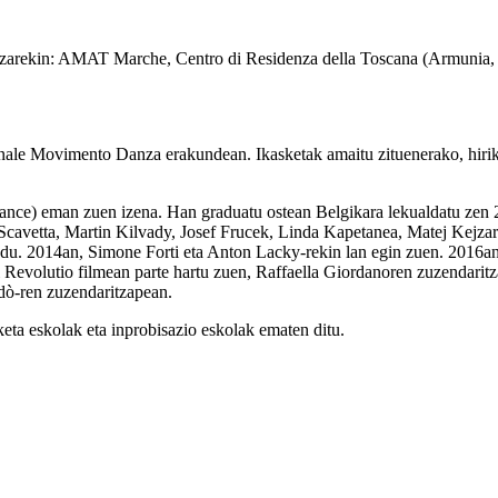
tzarekin: AMAT Marche, Centro di Residenza della Toscana (Armunia, 
e Movimento Danza erakundean. Ikasketak amaitu zituenerako, hiriko e
nce) eman zuen izena. Han graduatu ostean Belgikara lekualdatu zen 2
 Scavetta, Martin Kilvady, Josef Frucek, Linda Kapetanea, Matej Kejza
du. 2014an, Simone Forti eta Anton Lacky-rekin lan egin zuen. 2016an,
Revolutio filmean parte hartu zuen, Raffaella Giordanoren zuzendaritza
dò-ren zuzendaritzapean.
ta eskolak eta inprobisazio eskolak ematen ditu.