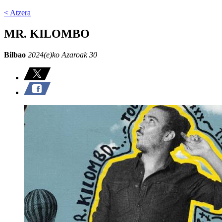
< Atzera
MR. KILOMBO
Bilbao
2024(e)ko Azaroak 30