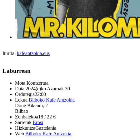
Iturria:
kafeantzokia.eus
Laburrean
Mota
Kontzertua
Data
2024(e)ko Azaroak 30
Ordutegia
22:00
Lekua
Bilboko Kafe Antzokia
Done Bikendi, 2
Bilbao
Zenbatekoa
18 / 22 €
Sarrerak
Erosi
Hizkuntza
Gaztelania
Web
Bilboko Kafe Antzokia