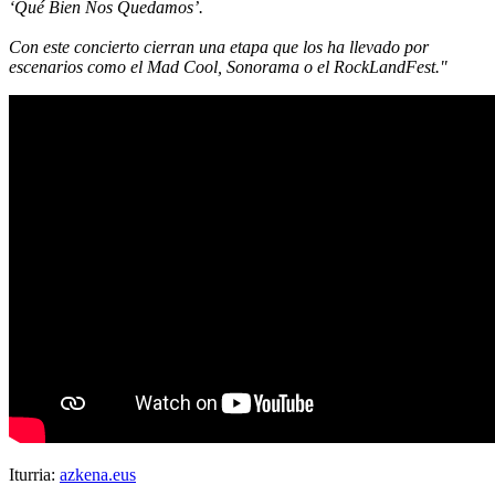
‘Qué Bien Nos Quedamos’.
Con este concierto cierran una etapa que los ha llevado por
escenarios como el Mad Cool, Sonorama o el RockLandFest."
Iturria:
azkena.eus