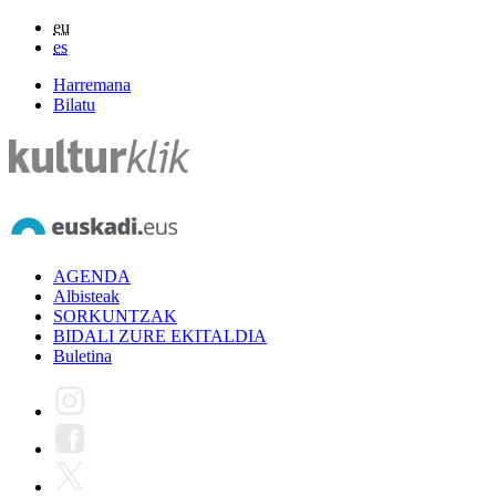
eu
es
Harremana
Bilatu
AGENDA
Albisteak
SORKUNTZAK
BIDALI ZURE EKITALDIA
Buletina