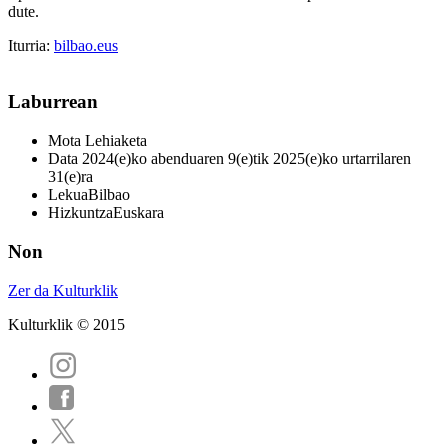
dute.
Iturria:
bilbao.eus
Laburrean
Mota
Lehiaketa
Data
2024(e)ko abenduaren 9(e)tik 2025(e)ko urtarrilaren
31(e)ra
Lekua
Bilbao
Hizkuntza
Euskara
Non
Zer da Kulturklik
Kulturklik © 2015