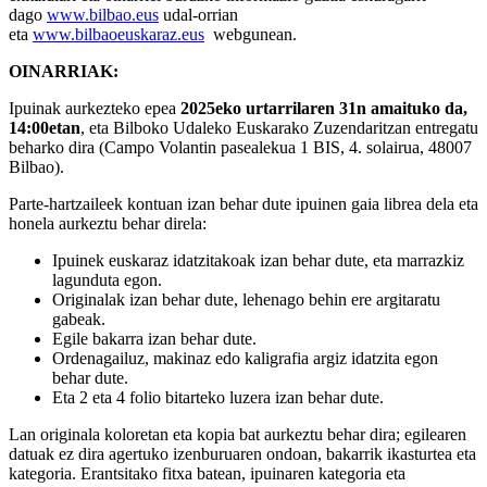
dago
www.bilbao.eus
udal-orrian
eta
www.bilbaoeuskaraz.eus
webgunean.
OINARRIAK:
Ipuinak aurkezteko epea
2025eko urtarrilaren 31n amaituko da,
14:00etan
, eta Bilboko Udaleko Euskarako Zuzendaritzan entregatu
beharko dira (Campo Volantin pasealekua 1 BIS, 4. solairua, 48007
Bilbao).
Parte-hartzaileek kontuan izan behar dute ipuinen gaia librea dela eta
honela aurkeztu behar direla:
Ipuinek euskaraz idatzitakoak izan behar dute, eta marrazkiz
lagunduta egon.
Originalak izan behar dute, lehenago behin ere argitaratu
gabeak.
Egile bakarra izan behar dute.
Ordenagailuz, makinaz edo kaligrafia argiz idatzita egon
behar dute.
Eta 2 eta 4 folio bitarteko luzera izan behar dute.
Lan originala koloretan eta kopia bat aurkeztu behar dira; egilearen
datuak ez dira agertuko izenburuaren ondoan, bakarrik ikasturtea eta
kategoria. Erantsitako fitxa batean, ipuinaren kategoria eta