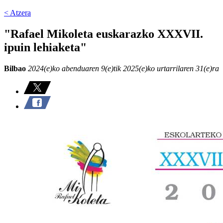
< Atzera
"Rafael Mikoleta euskarazko XXXVII.
ipuin lehiaketa"
Bilbao
2024(e)ko abenduaren 9(e)tik 2025(e)ko urtarrilaren 31(e)ra