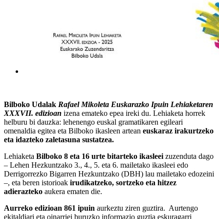
Bilboko Udalak
Rafael Mikoleta Euskarazko Ipuin Lehiaketaren
XXXVII. edizioan
izena emateko epea ireki du. Lehiaketa horrek
helburu bi dauzka: lehenengo euskal gramatikaren egileari
omenaldia egitea eta Bilboko ikasleen artean
euskaraz irakurtzeko
eta idazteko zaletasuna sustatzea.
Lehiaketa
Bilboko 8 eta 16 urte bitarteko ikasleei
zuzenduta dago
– Lehen Hezkuntzako 3., 4., 5. eta 6. mailetako ikasleei edo
Derrigorrezko Bigarren Hezkuntzako (DBH) lau mailetako edozeini
–, eta beren istorioak
irudikatzeko, sortzeko eta hitzez
adierazteko
aukera ematen die.
Aurreko edizioan 861 ipuin
aurkeztu ziren guztira. Aurtengo
ekitaldiari eta oinarriei buruzko informazio guztia eskuragarri