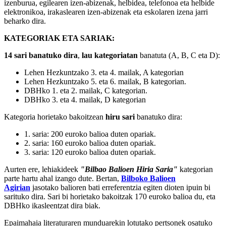
izenburua, egilearen izen-abizenak, helbidea, telefonoa eta helbide
elektronikoa, irakaslearen izen-abizenak eta eskolaren izena jarri
beharko dira.
KATEGORIAK ETA SARIAK:
14 sari banatuko dira
,
lau kategoriatan
banatuta (A, B, C eta D):
Lehen Hezkuntzako 3. eta 4. mailak, A kategorian
Lehen Hezkuntzako 5. eta 6. mailak, B kategorian.
DBHko 1. eta 2. mailak, C kategorian.
DBHko 3. eta 4. mailak, D kategorian
Kategoria horietako bakoitzean
hiru sari
banatuko dira:
1. saria: 200 euroko balioa duten opariak.
2. saria: 160 euroko balioa duten opariak.
3. saria: 120 euroko balioa duten opariak.
Aurten ere, lehiakideek
"Bilbao Balioen Hiria Saria"
kategorian
parte hartu ahal izango dute. Bertan,
Bilboko Balioen
Agirian
jasotako balioren bati erreferentzia egiten dioten ipuin bi
sarituko dira. Sari bi horietako bakoitzak 170 euroko balioa du, eta
DBHko ikasleentzat dira biak.
Epaimahaia literaturaren munduarekin lotutako pertsonek osatuko