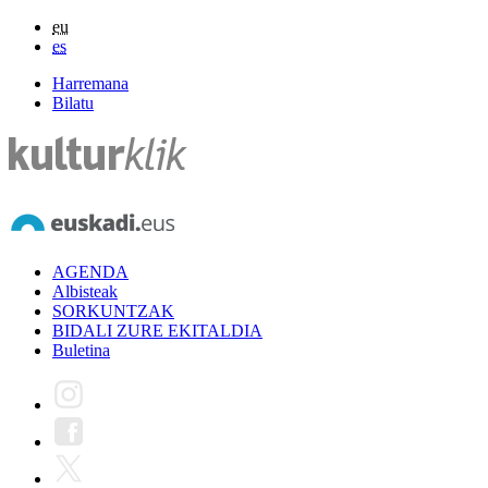
eu
es
Harremana
Bilatu
AGENDA
Albisteak
SORKUNTZAK
BIDALI ZURE EKITALDIA
Buletina