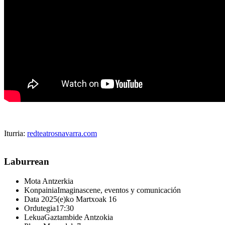
Iturria:
redteatrosnavarra.com
Laburrean
Mota
Antzerkia
Konpainia
Imaginascene, eventos y comunicación
Data
2025(e)ko Martxoak 16
Ordutegia
17:30
Lekua
Gaztambide Antzokia