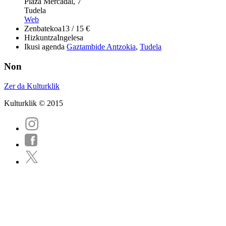
Plaza Mercadal, 7
Tudela
Web
Zenbatekoa
13 / 15 €
Hizkuntza
Ingelesa
Ikusi agenda
Gaztambide Antzokia
,
Tudela
Non
Zer da Kulturklik
Kulturklik © 2015