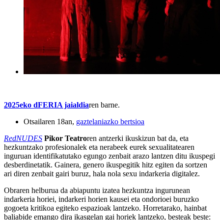
2025eko dFERIA jaialdia
ren barne.
Otsailaren 18an,
gaztelaniazko bertsioa
RedNUDES
Pikor Teatro
ren antzerki ikuskizun bat da, eta
hezkuntzako profesionalek eta nerabeek eurek sexualitatearen
inguruan identifikatutako egungo zenbait arazo lantzen ditu ikuspegi
desberdinetatik. Gainera, genero ikuspegitik hitz egiten da sortzen
ari diren zenbait gairi buruz, hala nola sexu indarkeria digitalez.
Obraren helburua da abiapuntu izatea hezkuntza ingurunean
indarkeria horiei, indarkeri horien kausei eta ondorioei buruzko
gogoeta kritikoa egiteko espazioak lantzeko. Horretarako, hainbat
baliabide emango dira ikasgelan gai horiek lantzeko, besteak beste: