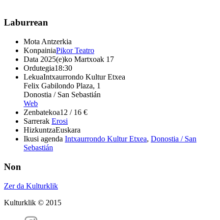
Laburrean
Mota
Antzerkia
Konpainia
Pikor Teatro
Data
2025(e)ko Martxoak 17
Ordutegia
18:30
Lekua
Intxaurrondo Kultur Etxea
Felix Gabilondo Plaza, 1
Donostia / San Sebastián
Web
Zenbatekoa
12 / 16 €
Sarrerak
Erosi
Hizkuntza
Euskara
Ikusi agenda
Intxaurrondo Kultur Etxea
,
Donostia / San
Sebastián
Non
Zer da Kulturklik
Kulturklik © 2015