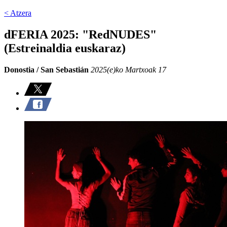
< Atzera
dFERIA 2025: "RedNUDES"
(Estreinaldia euskaraz)
Donostia / San Sebastián
2025(e)ko Martxoak 17