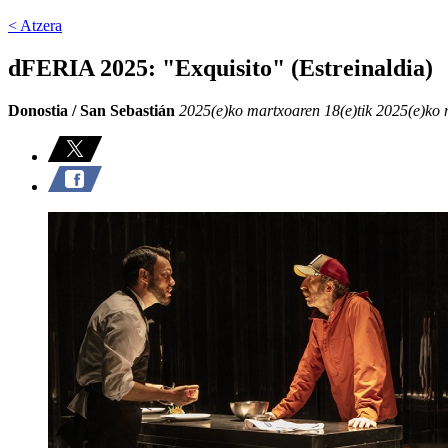
< Atzera
dFERIA 2025: "Exquisito" (Estreinaldia)
Donostia / San Sebastián
2025(e)ko martxoaren 18(e)tik 2025(e)ko 