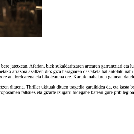
du bere jatetxean. Afarian, biek sukaldaritzaren artearen garrantziari et
enetako arrazoia azaltzen dio: giza haragiaren dastaketa bat antolatu n
 bere anaiordearena eta bikotearena ere. Kartak mahaiaren gainean daude
en dituena. Thriller ukituak dituen tragedia garaikidea da, eta kasta bot
proposamen faltsuez eta gizarte izugarri bidegabe batean gure pribilegio