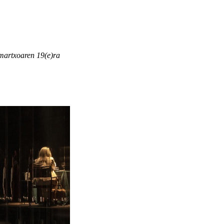
martxoaren 19(e)ra