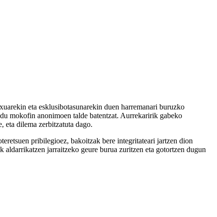
a luxuarekin eta esklusibotasunarekin duen harremanari buruzko
ahi du mokofin anonimoen talde batentzat. Aurrekaririk gabeko
, eta dilema zerbitzatuta dago.
eretsuen pribilegioez, bakoitzak bere integritateari jartzen dion
ak aldarrikatzen jarraitzeko geure burua zuritzen eta gotortzen dugun