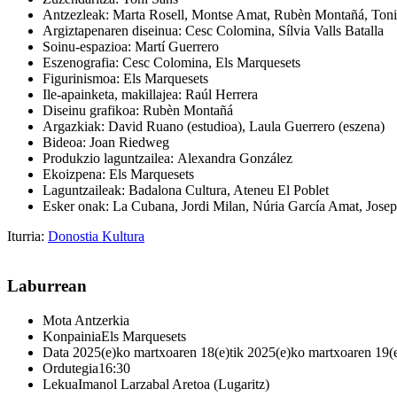
Antzezleak: Marta Rosell, Montse Amat, Rubèn Montañá, Toni
Argiztapenaren diseinua: Cesc Colomina, Sílvia Valls Batalla
Soinu-espazioa: Martí Guerrero
Eszenografia: Cesc Colomina, Els Marquesets
Figurinismoa: Els Marquesets
Ile-apainketa, makillajea: Raúl Herrera
Diseinu grafikoa: Rubèn Montañá
Argazkiak: David Ruano (estudioa), Laula Guerrero (eszena)
Bideoa: Joan Riedweg
Produkzio laguntzailea: Alexandra González
Ekoizpena: Els Marquesets
Laguntzaileak: Badalona Cultura, Ateneu El Poblet
Esker onak: La Cubana, Jordi Milan, Núria García Amat, Josep
Iturria:
Donostia Kultura
Laburrean
Mota
Antzerkia
Konpainia
Els Marquesets
Data
2025(e)ko martxoaren 18(e)tik 2025(e)ko martxoaren 19(e
Ordutegia
16:30
Lekua
Imanol Larzabal Aretoa (Lugaritz)