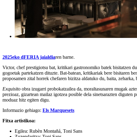
2025eko dFERIA jaialdia
ren barne.
Victor, chef prestigiotsu bat, kritikari gastronomiko batek bisitatzen 
gogoetak partekatzen dituzte. Bat-batean, kritikariak bere bisitaren b
proposamen zital horrek chefaren bizitza aldatuko du, baita, zeharka,
Exquisito
obra izugarri probokatzailea da, moraltasunaren mugak aztertz
prezioaz, gizartean mailaz igotzea posible dela sinetsarazten diguten 
moduaz hitz egiten digu.
Informazio gehiago:
Els Marquesets
Fitxa artistikoa:
Egilea: Rubèn Montañá, Toni Sans
Zuzendaritza: Toni Sans