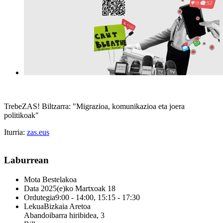
TrebeZAS! Biltzarra: "Migrazioa, komunikazioa eta joera
politikoak"
Iturria:
zas.eus
Laburrean
Mota
Bestelakoa
Data
2025(e)ko Martxoak 18
Ordutegia
9:00 - 14:00, 15:15 - 17:30
Lekua
Bizkaia Aretoa
Abandoibarra hiribidea, 3