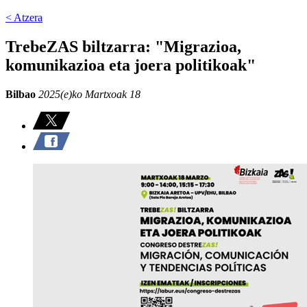
< Atzera
TrebeZAS biltzarra: "Migrazioa,
komunikazioa eta joera politikoak"
Bilbao
2025(e)ko Martxoak 18