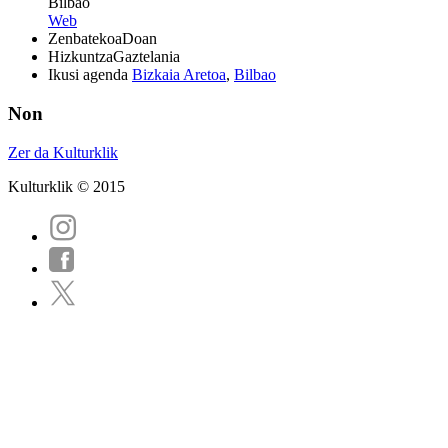
Bilbao
Web
Zenbatekoa
Doan
Hizkuntza
Gaztelania
Ikusi agenda
Bizkaia Aretoa
,
Bilbao
Non
Zer da Kulturklik
Kulturklik © 2015