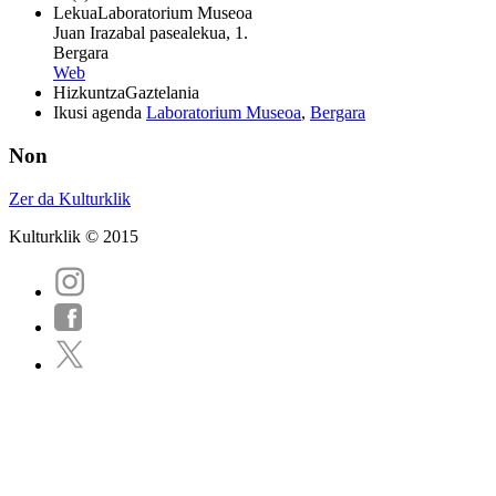
Lekua
Laboratorium Museoa
Juan Irazabal pasealekua, 1.
Bergara
Web
Hizkuntza
Gaztelania
Ikusi agenda
Laboratorium Museoa
,
Bergara
Non
Zer da Kulturklik
Kulturklik © 2015