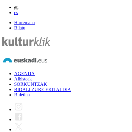
eu
es
Harremana
Bilatu
AGENDA
Albisteak
SORKUNTZAK
BIDALI ZURE EKITALDIA
Buletina