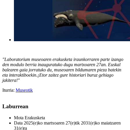
"Laboratorium museoaren erakusketa iraunkorraren parte izango
den modulo berria inauguratuko dugu martxoaren 27an. Euskal
balearen gaia jorratuko du, museoaren bildumaren pieza batekin
eta interaktiboekin.¡Etor zaitez gure historiari buruz gehiago
jakitera!"
Iturria:
Museotik
Laburrean
Mota
Erakusketa
Data
2025(e)ko martxoaren 27(e)tik 2031(e)ko maiatzaren
31(e)ra