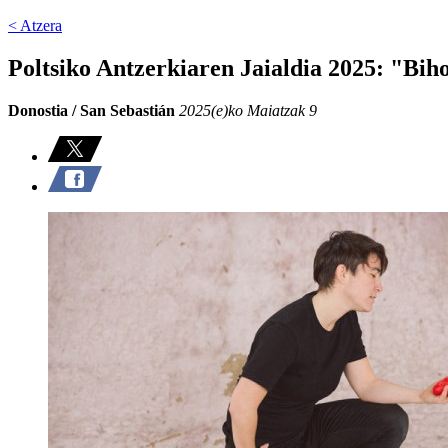
< Atzera
Poltsiko Antzerkiaren Jaialdia 2025: "Bihot
Donostia / San Sebastián
2025(e)ko Maiatzak 9