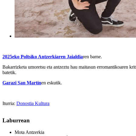
2025eko Poltsiko Antzerkiaren Jaialdia
ren barne.
Bakarrizketa umoretsu eta antzeztu hau maitasun erromantikoaren kriti
batetik.
Garazi San Martín
en eskutik.
Iturria:
Donostia Kultura
Laburrean
Mota
Antzerkia