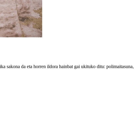
ka sakona da eta horren ildora hainbat gai ukituko ditu: polimaitasuna,