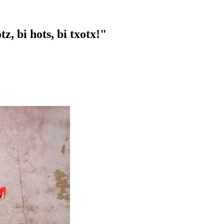
z, bi hots, bi txotx!"