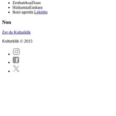
Zenbatekoa
Doan
Hizkuntza
Euskara
Ikusi agenda
Lekeitio
Non
Zer da Kulturklik
Kulturklik © 2015