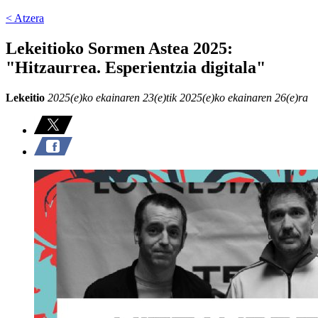
< Atzera
Lekeitioko Sormen Astea 2025:
"Hitzaurrea. Esperientzia digitala"
Lekeitio
2025(e)ko ekainaren 23(e)tik 2025(e)ko ekainaren 26(e)ra