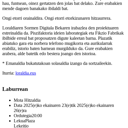
hau, funtsean, oinez gertatzen den jolas bat delako. Zure erabakien
mende dagoen banakako ibilaldi bat.
Ongi etorri orainaldira. Ongi etorri etorkizunaren hitzaurrera.
Loraldiaren Sormen Digitala Bekaren irabazlea den proiektuaren
estreinaldia da. Piszifaktoria ideien laborategiak eta Fikzio Fabrikak
ibilbide erreal bat proposatzen digute kaleetan barna. Plazatik
abiatuko gara eta norbera telefono mugikorra eta aurikularrak
erabiliz, istorio baten barnean murgilduko da. Gure erabakien
arabera, alde batetik edo bestera joango den istorioa.
* Emanaldia bukatutakoan solasaldia izango da sortzaileekin.
Iturria:
loraldia.eus
Laburrean
Mota
Hitzaldia
Data
2025(e)ko ekainaren 23(e)tik 2025(e)ko ekainaren
26(e)ra
Ordutegia
20:00
Lekua
Plaza
Lekeitio