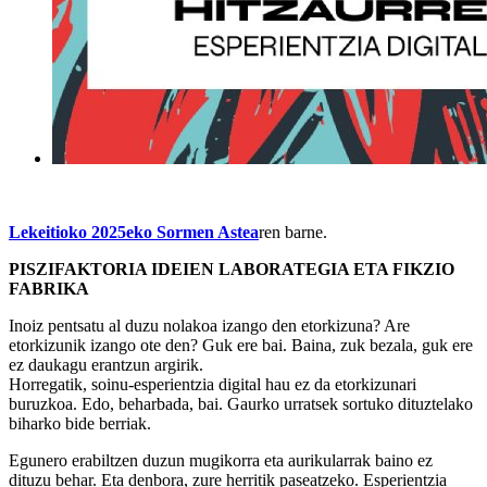
Lekeitioko 2025eko Sormen Astea
ren barne.
PISZIFAKTORIA IDEIEN LABORATEGIA ETA FIKZIO
FABRIKA
Inoiz pentsatu al duzu nolakoa izango den etorkizuna? Are
etorkizunik izango ote den? Guk ere bai. Baina, zuk bezala, guk ere
ez daukagu erantzun argirik.
Horregatik, soinu-esperientzia digital hau ez da etorkizunari
buruzkoa. Edo, beharbada, bai. Gaurko urratsek sortuko dituztelako
biharko bide berriak.
Egunero erabiltzen duzun mugikorra eta aurikularrak baino ez
dituzu behar. Eta denbora, zure herritik paseatzeko. Esperientzia