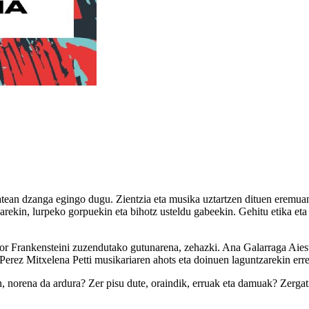
batean dzanga egingo dugu. Zientzia eta musika uztartzen dituen eremua
rekin, lurpeko gorpuekin eta bihotz usteldu gabeekin. Gehitu etika et
or Frankensteini zuzendutako gutunarena, zehazki. Ana Galarraga Aiesta
is Perez Mitxelena Petti musikariaren ahots eta doinuen laguntzarekin err
norena da ardura? Zer pisu dute, oraindik, erruak eta damuak? Zergati