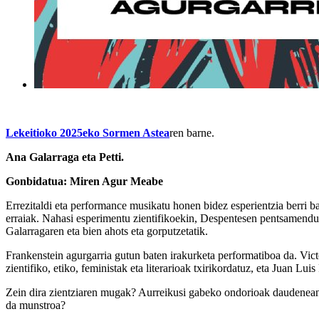
Lekeitioko 2025eko Sormen Astea
ren barne.
Ana Galarraga eta Petti.
Gonbidatua: Miren Agur Meabe
Errezitaldi eta performance musikatu honen bidez esperientzia berri 
erraiak. Nahasi esperimentu zientifikoekin, Despentesen pentsamendua
Galarragaren eta bien ahots eta gorputzetatik.
Frankenstein agurgarria gutun baten irakurketa performatiboa da. Vict
zientifiko, etiko, feministak eta literarioak txirikordatuz, eta Juan Lu
Zein dira zientziaren mugak? Aurreikusi gabeko ondorioak daudenean, 
da munstroa?