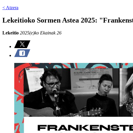
< Atzera
Lekeitioko Sormen Astea 2025: "Frankens
Lekeitio
2025(e)ko Ekainak 26