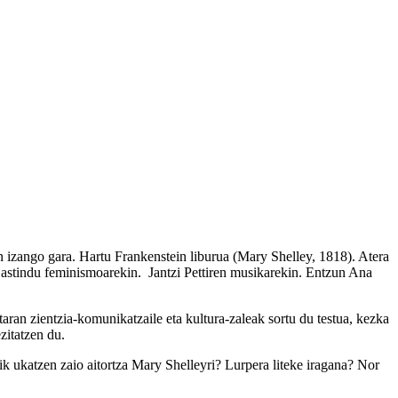
n izango gara. Hartu Frankenstein liburua (Mary Shelley, 1818). Atera
a astindu feminismoarekin. Jantzi Pettiren musikarekin. Entzun Ana
ran zientzia-komunikatzaile eta kultura-zaleak sortu du testua, kezka
ezitatzen du.
k ukatzen zaio aitortza Mary Shelleyri? Lurpera liteke iragana? Nor