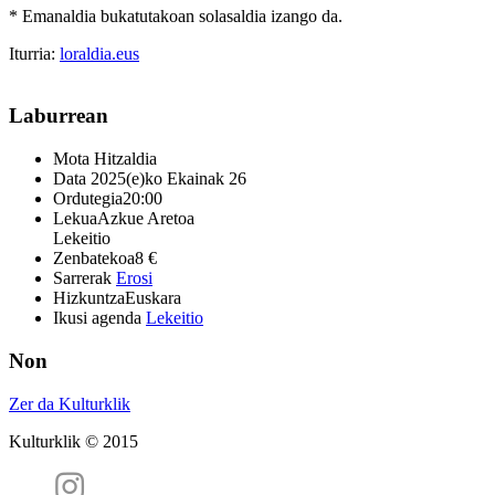
* Emanaldia bukatutakoan solasaldia izango da.
Iturria:
loraldia.eus
Laburrean
Mota
Hitzaldia
Data
2025(e)ko Ekainak 26
Ordutegia
20:00
Lekua
Azkue Aretoa
Lekeitio
Zenbatekoa
8 €
Sarrerak
Erosi
Hizkuntza
Euskara
Ikusi agenda
Lekeitio
Non
Zer da Kulturklik
Kulturklik © 2015