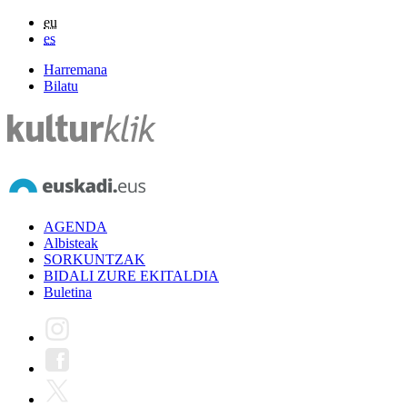
eu
es
Harremana
Bilatu
AGENDA
Albisteak
SORKUNTZAK
BIDALI ZURE EKITALDIA
Buletina