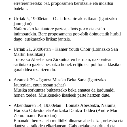
erreferenteetako bat, proposamen berritzaile eta indartsu
batekin.
Urriak 5, 19:00etan – Olaia Inziarte akustikoan
(Igartzako
jauregian)
Nafarroako kantautore gaztea, ahots goxo eta estilo
intimoarekin. Bere proposamena pop-folk doinuetatik hurbil
dago, euskarazko lirikaz jantzia.
Urriak 21, 20:00etan – Kamer Youth Choir
(Loinazko San
Martin Basilikan)
Tolosako Abesbatzen Zirkuituaren barruan, nazioartean
saritutako gazte abesbatza honek erlijio eta polifonia klasiko
garaikidea uztartzen du.
Azaroak 29 – Igartza Musika Beka Saria
(Igartzako
Jauregian, egun osoan zehar)
Musika sorkuntza bultzatzeko beka ematea da jardunaldi
honen xedea. Musikeneko ikasleek parte hartzen dute.
Abenduaren 14, 19:00etan – Loinatz Abesbatza, Narama,
Harizko Orkestra eta Aurtzaka Dantza Taldea
(Andre Mari
Zeruratuaren Parrokian)
Emanaldi berezia eta multidiziplinarra: abesbatza, orkestra eta
dantza garaikidea elkarlanean. Gabonetako espirituari eta