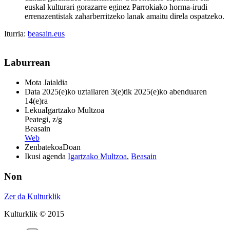
euskal kulturari gorazarre eginez Parrokiako horma-irudi
errenazentistak zaharberritzeko lanak amaitu direla ospatzeko.
Iturria:
beasain.eus
Laburrean
Mota
Jaialdia
Data
2025(e)ko uztailaren 3(e)tik 2025(e)ko abenduaren
14(e)ra
Lekua
Igartzako Multzoa
Peategi, z/g
Beasain
Web
Zenbatekoa
Doan
Ikusi agenda
Igartzako Multzoa
,
Beasain
Non
Zer da Kulturklik
Kulturklik © 2015