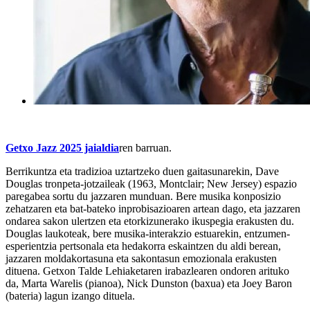
Getxo Jazz 2025 jaialdia
ren barruan.
Berrikuntza eta tradizioa uztartzeko duen gaitasunarekin, Dave
Douglas tronpeta-jotzaileak (1963, Montclair; New Jersey) espazio
paregabea sortu du jazzaren munduan. Bere musika konposizio
zehatzaren eta bat-bateko inprobisazioaren artean dago, eta jazzaren
ondarea sakon ulertzen eta etorkizunerako ikuspegia erakusten du.
Douglas laukoteak, bere musika-interakzio estuarekin, entzumen-
esperientzia pertsonala eta hedakorra eskaintzen du aldi berean,
jazzaren moldakortasuna eta sakontasun emozionala erakusten
dituena. Getxon Talde Lehiaketaren irabazlearen ondoren arituko
da, Marta Warelis (pianoa), Nick Dunston (baxua) eta Joey Baron
(bateria) lagun izango dituela.