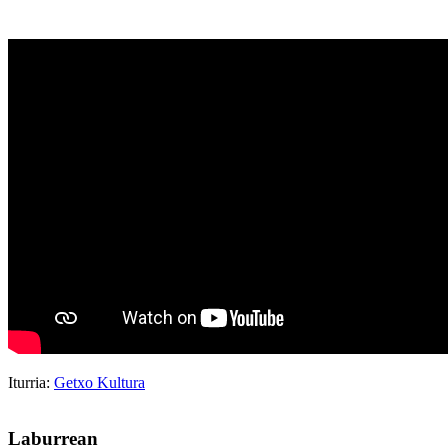
Iturria:
Getxo Kultura
Laburrean