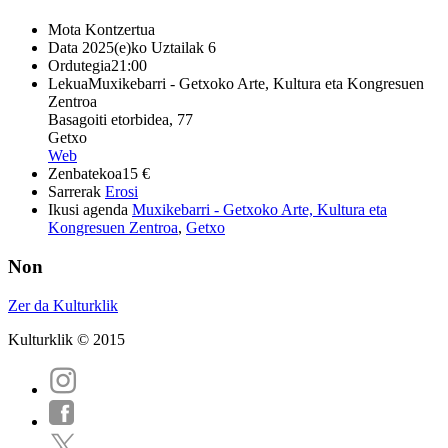
Mota
Kontzertua
Data
2025(e)ko Uztailak 6
Ordutegia
21:00
Lekua
Muxikebarri - Getxoko Arte, Kultura eta Kongresuen
Zentroa
Basagoiti etorbidea, 77
Getxo
Web
Zenbatekoa
15 €
Sarrerak
Erosi
Ikusi agenda
Muxikebarri - Getxoko Arte, Kultura eta
Kongresuen Zentroa
,
Getxo
Non
Zer da Kulturklik
Kulturklik © 2015