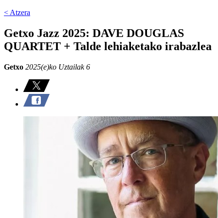
< Atzera
Getxo Jazz 2025: DAVE DOUGLAS
QUARTET + Talde lehiaketako irabazlea
Getxo
2025(e)ko Uztailak 6