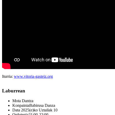
Iturria:
www.vitoria-gasteiz.org
Laburrean
Mota
Dantza
Konpainia
Babirusa Danza
Data
2025(e)ko Uztailak 10
Ordutegia
21:00-22:00