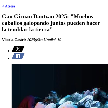
< Atzera
Gau Giroan Dantzan 2025: "Muchos
caballos galopando juntos pueden hacer
la temblar la tierra"
Vitoria-Gasteiz
2025(e)ko Uztailak 10