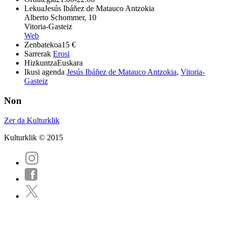
Lekua
Jesús Ibáñez de Matauco Antzokia
Alberto Schommer, 10
Vitoria-Gasteiz
Web
Zenbatekoa
15 €
Sarrerak
Erosi
Hizkuntza
Euskara
Ikusi agenda
Jesús Ibáñez de Matauco Antzokia
,
Vitoria-
Gasteiz
Non
Zer da Kulturklik
Kulturklik © 2015