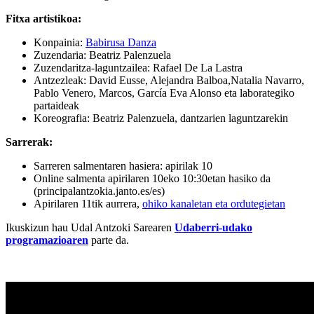
Fitxa artistikoa:
Konpainia:
Babirusa Danza
Zuzendaria: Beatriz Palenzuela
Zuzendaritza-laguntzailea: Rafael De La Lastra
Antzezleak: David Eusse, Alejandra Balboa,Natalia Navarro,
Pablo Venero, Marcos, García Eva Alonso eta laborategiko
partaideak
Koreografia: Beatriz Palenzuela, dantzarien laguntzarekin
Sarrerak:
Sarreren salmentaren hasiera: apirilak 10
Online salmenta apirilaren 10eko 10:30etan hasiko da
(principalantzokia.janto.es/es)
Apirilaren 11tik aurrera,
ohiko kanaletan eta ordutegietan
Ikuskizun hau Udal Antzoki Sarearen
Udaberri-udako
programazioaren
parte da.