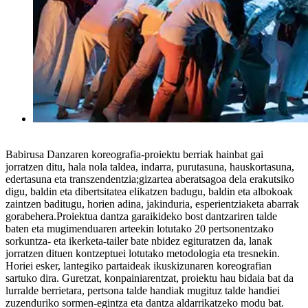
Babirusa Danzaren koreografia-proiektu berriak hainbat gai
jorratzen ditu, hala nola taldea, indarra, purutasuna, hauskortasuna,
edertasuna eta transzendentzia;gizartea aberatsagoa dela erakutsiko
digu, baldin eta dibertsitatea elikatzen badugu, baldin eta albokoak
zaintzen baditugu, horien adina, jakinduria, esperientziaketa abarrak
gorabehera.Proiektua dantza garaikideko bost dantzariren talde
baten eta mugimenduaren arteekin lotutako 20 pertsonentzako
sorkuntza- eta ikerketa-tailer bate nbidez egituratzen da, lanak
jorratzen dituen kontzeptuei lotutako metodologia eta tresnekin.
Horiei esker, lantegiko partaideak ikuskizunaren koreografian
sartuko dira. Guretzat, konpainiarentzat, proiektu hau bidaia bat da
lurralde berrietara, pertsona talde handiak mugituz talde handiei
zuzenduriko sormen-egintza eta dantza aldarrikatzeko modu bat.