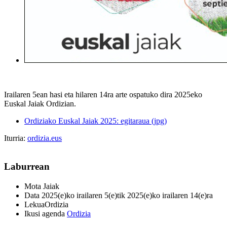
Irailaren 5ean hasi eta hilaren 14ra arte ospatuko dira 2025eko
Euskal Jaiak Ordizian.
Ordiziako Euskal Jaiak 2025: egitaraua (jpg)
Iturria:
ordizia.eus
Laburrean
Mota
Jaiak
Data
2025(e)ko irailaren 5(e)tik 2025(e)ko irailaren 14(e)ra
Lekua
Ordizia
Ikusi agenda
Ordizia