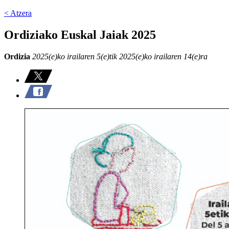
< Atzera
Ordiziako Euskal Jaiak 2025
Ordizia
2025(e)ko irailaren 5(e)tik 2025(e)ko irailaren 14(e)ra