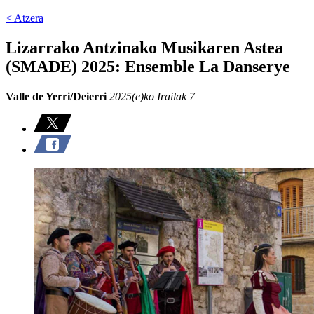
< Atzera
Lizarrako Antzinako Musikaren Astea
(SMADE) 2025: Ensemble La Danserye
Valle de Yerri/Deierri
2025(e)ko Irailak 7