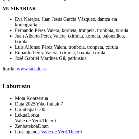
MUSIKARIAK
Eva Narejos, Juan Jesús García Vázquez, dantza eta
koreografia
Fernando Pérez Valera, korneta, tronpeta, tronboia, txirula
Juan Alberto Pérez Valera, txirimia, korneta, bajonzilloa,
txirula
Luis Alfonso Pérez Valera, tronboia, tronpeta, txirula
Eduardo Pérez Valera, txirimia, baxoia, txirula
José Gabriel Martínez Gil, perkusioa
Iturria:
www.smade.es
Laburrean
Mota
Kontzertua
Data
2025(e)ko Irailak 7
Ordutegia
11:00
Lekua
Lorka
Valle de Yerri/Deierri
Zenbatekoa
Doan
Ikusi agenda
Valle de Yerri/Deierri