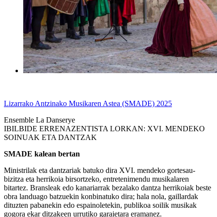
Lizarrako Antzinako Musikaren Astea (SMADE) 2025
Ensemble La Danserye
IBILBIDE ERRENAZENTISTA LORKAN: XVI. MENDEKO
SOINUAK ETA DANTZAK
SMADE kalean bertan
Ministrilak eta dantzariak batuko dira XVI. mendeko gortesau-
bizitza eta herrikoia birsortzeko, entretenimendu musikalaren
bitartez. Bransleak edo kanariarrak bezalako dantza herrikoiak beste
obra landuago batzuekin konbinatuko dira; hala nola, gaillardak
dituzten pabanekin edo espainoletekin, publikoa soilik musikak
gogora ekar ditzakeen urrutiko garaietara eramanez.