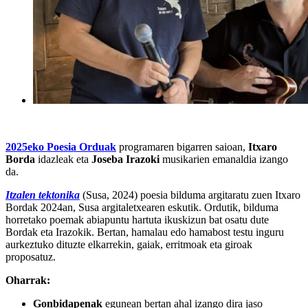
2025eko Poesia Orduak
programaren bigarren saioan,
Itxaro
Borda
idazleak eta
Joseba Irazoki
musikarien emanaldia izango
da.
Itzalen tektonika
(Susa, 2024) poesia bilduma argitaratu zuen Itxaro
Bordak 2024an, Susa argitaletxearen eskutik. Ordutik, bilduma
horretako poemak abiapuntu hartuta ikuskizun bat osatu dute
Bordak eta Irazokik. Bertan, hamalau edo hamabost testu inguru
aurkeztuko dituzte elkarrekin, gaiak, erritmoak eta giroak
proposatuz.
Oharrak:
Gonbidapenak
egunean bertan ahal izango dira jaso