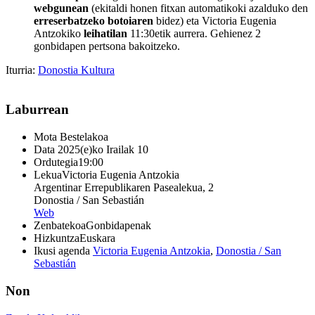
webgunean
(ekitaldi honen fitxan automatikoki azalduko den
erreserbatzeko botoiaren
bidez) eta Victoria Eugenia
Antzokiko
leihatilan
11:30etik aurrera. Gehienez 2
gonbidapen pertsona bakoitzeko.
Iturria:
Donostia Kultura
Laburrean
Mota
Bestelakoa
Data
2025(e)ko Irailak 10
Ordutegia
19:00
Lekua
Victoria Eugenia Antzokia
Argentinar Errepublikaren Pasealekua, 2
Donostia / San Sebastián
Web
Zenbatekoa
Gonbidapenak
Hizkuntza
Euskara
Ikusi agenda
Victoria Eugenia Antzokia
,
Donostia / San
Sebastián
Non