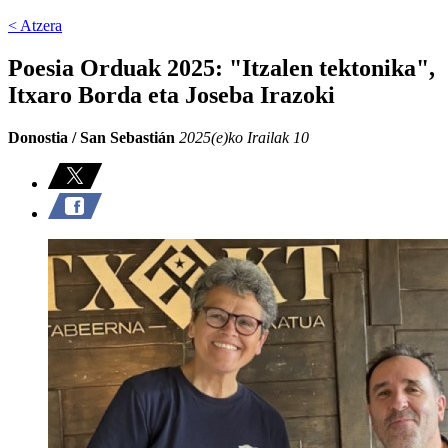
< Atzera
Poesia Orduak 2025: "Itzalen tektonika",
Itxaro Borda eta Joseba Irazoki
Donostia / San Sebastián
2025(e)ko Irailak 10