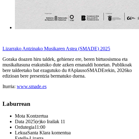
Lizarrako Antzinako Musikaren Astea (SMADE) 2025
Goraka doazen hiru taldek, gehienez ere, beren birtuosismoa eta
musikaltasuna erakutsiko dute azken emanaldi honetan. Publikoak
bere taldeetako bat ezagutuko du #AplausoSMADErekin, 2026ko
edizioan bere presentzia bermatuko duena.
Iturria:
www.smade.es
Laburrean
Mota
Kontzertua
Data
2025(e)ko Irailak 11
Ordutegia
11:00
Lekua
Santa Klara komentua
Estella-Lizarra