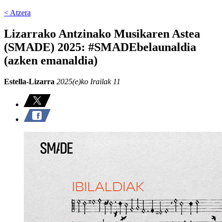
< Atzera
Lizarrako Antzinako Musikaren Astea
(SMADE) 2025: #SMADEbelaunaldia
(azken emanaldia)
Estella-Lizarra
2025(e)ko Irailak 11