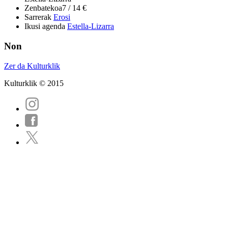
Zenbatekoa
7 / 14 €
Sarrerak
Erosi
Ikusi agenda
Estella-Lizarra
Non
Zer da Kulturklik
Kulturklik © 2015