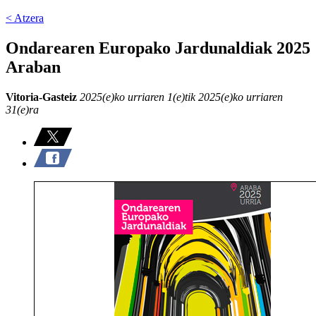
< Atzera
Ondarearen Europako Jardunaldiak 2025
Araban
Vitoria-Gasteiz
2025(e)ko urriaren 1(e)tik 2025(e)ko urriaren
31(e)ra