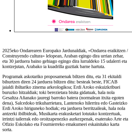
2025eko Ondarearen Europako Jardunaldiak, «Ondarea eraikitzen /
Construyendo cultura» lelopean, Araban egingo dira urrian zehar,
eta 30 jarduera baino gehiago egingo dira lurraldeko 15 udalerri eta
kontzejutan, Arabako ia kuadrilla guztiak barne hartuta.
Programak askotariko proposamenak biltzen ditu, eta 31 ekitaldi
bihurtzen diren 24 jarduera biltzen ditu: besteak beste, FICAB
jaialdi ibiltariko zinema arkeologikoa; Erdi Aroko eskuizkribuei
buruzko hitzaldiak; toki berezietara bisita gidatuak, hala nola
Gesaltza Añanako jauregi barroko batera (normalean itxita egoten
dena), Salcedoko trikuharrietara, Lantenoko hilerrira edo Gasteizko
Erdi Aroko hiriguneko hodiak; eta jarduera berritzaileak, hala nola
antzerki ibilbideak, Musikarta erakusketari lotutako kontzertuak,
irrintzi tailerrak edo oroitzapenezko aurkezpenak, esaterako Arte eta
Ofizio Eskolako eta Fournierreko emakumeei eskainitako karta
sorta.