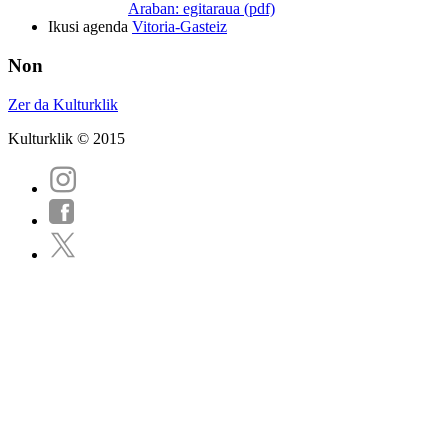
Araban: egitaraua (pdf)
Ikusi agenda
Vitoria-Gasteiz
Non
Zer da Kulturklik
Kulturklik © 2015