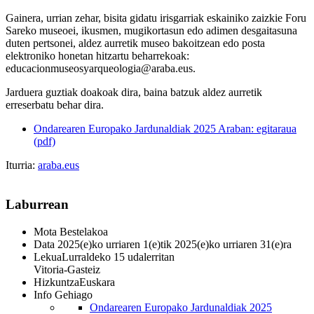
Gainera, urrian zehar, bisita gidatu irisgarriak eskainiko zaizkie Foru
Sareko museoei, ikusmen, mugikortasun edo adimen desgaitasuna
duten pertsonei, aldez aurretik museo bakoitzean edo posta
elektroniko honetan hitzartu beharrekoak:
educacionmuseosyarqueologia@araba.eus.
Jarduera guztiak doakoak dira, baina batzuk aldez aurretik
erreserbatu behar dira.
Ondarearen Europako Jardunaldiak 2025 Araban: egitaraua
(pdf)
Iturria:
araba.eus
Laburrean
Mota
Bestelakoa
Data
2025(e)ko urriaren 1(e)tik 2025(e)ko urriaren 31(e)ra
Lekua
Lurraldeko 15 udalerritan
Vitoria-Gasteiz
Hizkuntza
Euskara
Info Gehiago
Ondarearen Europako Jardunaldiak 2025