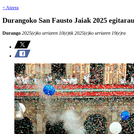
< Atzera
Durangoko San Fausto Jaiak 2025 egitara
Durango
2025(e)ko urriaren 10(e)tik 2025(e)ko urriaren 19(e)ra