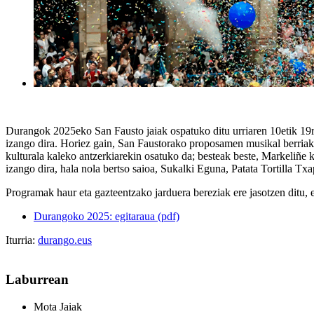
Durangok 2025eko San Fausto jaiak ospatuko ditu urriaren 10etik 19r
izango dira. Horiez gain, San Faustorako proposamen musikal berriak 
kulturala kaleko antzerkiarekin osatuko da; besteak beste, Markeliñe 
izango dira, hala nola bertso saioa, Sukalki Eguna, Patata Tortilla Txap
Programak haur eta gazteentzako jarduera bereziak ere jasotzen di
Durangoko 2025: egitaraua (pdf)
Iturria:
durango.eus
Laburrean
Mota
Jaiak