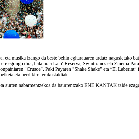
a, eta musika izango da beste behin egitarauaren ardatz nagusietako b
ere egongo dira, hala nola La 5ª Reserva, Swintronics eta Zinema Parad
konpainiaren "Crusoe", Paki Payaren "Shake Shake" eta “El Laberint” iz
elketa eta herri kirol erakustaldiak.
tu, eta aurten nabarmentzekoa da haurrentzako ENE KANTAK talde ezag