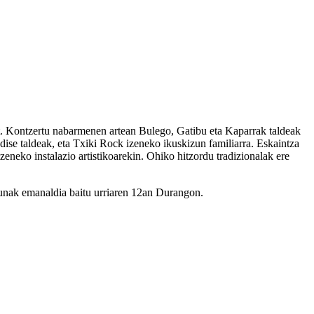
at. Kontzertu nabarmenen artean Bulego, Gatibu eta Kaparrak taldeak
ise taldeak, eta Txiki Rock izeneko ikuskizun familiarra. Eskaintza
eneko instalazio artistikoarekin. Ohiko hitzordu tradizionalak ere
unak emanaldia baitu urriaren 12an Durangon.