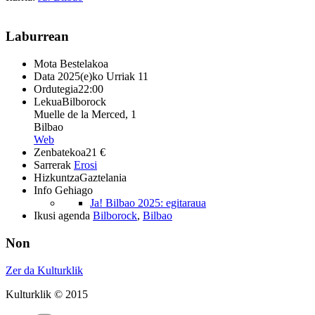
Laburrean
Mota
Bestelakoa
Data
2025(e)ko Urriak 11
Ordutegia
22:00
Lekua
Bilborock
Muelle de la Merced, 1
Bilbao
Web
Zenbatekoa
21 €
Sarrerak
Erosi
Hizkuntza
Gaztelania
Info Gehiago
Ja! Bilbao 2025: egitaraua
Ikusi agenda
Bilborock
,
Bilbao
Non
Zer da Kulturklik
Kulturklik © 2015