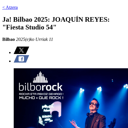
< Atzera
Ja! Bilbao 2025: JOAQUÍN REYES:
"Fiesta Studio 54"
Bilbao
2025(e)ko Urriak 11