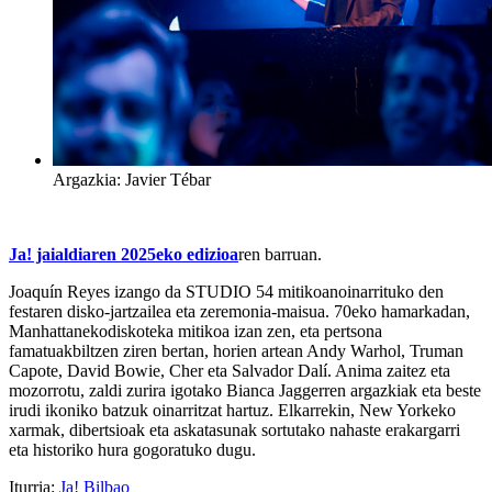
Argazkia: Javier Tébar
Ja! jaialdiaren 2025eko edizioa
ren barruan.
Joaquín Reyes izango da
STUDIO 54 mitikoanoinarrituko den
festaren
disko-jartzailea eta zeremonia-maisua. 70eko hamarkadan,
Manhattanekodiskoteka mitikoa izan zen, eta pertsona
famatuakbiltzen ziren bertan, horien artean Andy Warhol, Truman
Capote, David Bowie, Cher eta Salvador Dalí. Anima zaitez eta
mozorrotu, zaldi zurira igotako Bianca Jaggerren argazkiak eta beste
irudi ikoniko batzuk oinarritzat hartuz. Elkarrekin, New Yorkeko
xarmak, dibertsioak eta askatasunak sortutako nahaste erakargarri
eta historiko hura gogoratuko dugu.
Iturria:
Ja! Bilbao