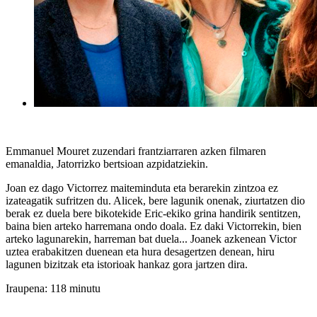
Emmanuel Mouret zuzendari frantziarraren azken filmaren
emanaldia, Jatorrizko bertsioan azpidatziekin.
Joan ez dago Victorrez maiteminduta eta berarekin zintzoa ez
izateagatik sufritzen du. Alicek, bere lagunik onenak, ziurtatzen dio
berak ez duela bere bikotekide Eric-ekiko grina handirik sentitzen,
baina bien arteko harremana ondo doala. Ez daki Victorrekin, bien
arteko lagunarekin, harreman bat duela... Joanek azkenean Victor
uztea erabakitzen duenean eta hura desagertzen denean, hiru
lagunen bizitzak eta istorioak hankaz gora jartzen dira.
Iraupena: 118 minutu