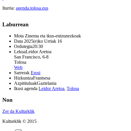
Iturria:
agenda.tolosa.eus
Laburrean
Mota
Zinema eta ikus-entzunezkoak
Data
2025(e)ko Urriak 16
Ordutegia
20:30
Lekua
Leidor Aretoa
San Francisco, 6-8
Tolosa
Web
Sarrerak
Erosi
Hizkuntza
Frantsesa
Azpitituluak
Gaztelania
Ikusi agenda
Leidor Aretoa
,
Tolosa
Non
Zer da Kulturklik
Kulturklik © 2015