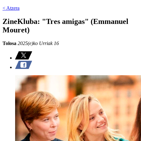
< Atzera
ZineKluba: "Tres amigas" (Emmanuel
Mouret)
Tolosa
2025(e)ko Urriak 16