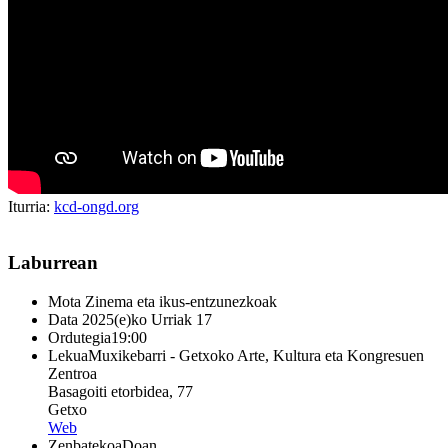
Iturria:
kcd-ongd.org
Laburrean
Mota
Zinema eta ikus-entzunezkoak
Data
2025(e)ko Urriak 17
Ordutegia
19:00
Lekua
Muxikebarri - Getxoko Arte, Kultura eta Kongresuen
Zentroa
Basagoiti etorbidea, 77
Getxo
Web
Zenbatekoa
Doan