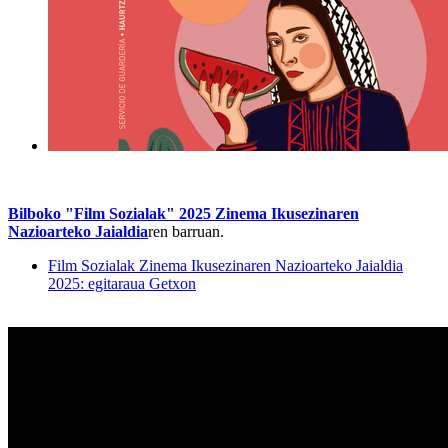
Bilboko "Film Sozialak" 2025 Zinema Ikusezinaren
Nazioarteko Jaialdia
ren barruan.
Film Sozialak Zinema Ikusezinaren Nazioarteko Jaialdia
2025: egitaraua Getxon