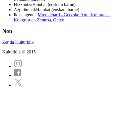
Hizkuntza
Hainbat (euskara barne)
Azpitituluak
Hainbat (euskara barne)
Ikusi agenda
Muxikebarri - Getxoko Arte, Kultura eta
Kongresuen Zentroa
,
Getxo
Non
Zer da Kulturklik
Kulturklik © 2015