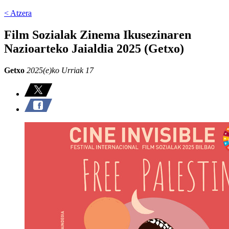
< Atzera
Film Sozialak Zinema Ikusezinaren
Nazioarteko Jaialdia 2025 (Getxo)
Getxo
2025(e)ko Urriak 17