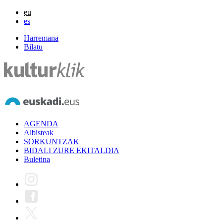
eu
es
Harremana
Bilatu
AGENDA
Albisteak
SORKUNTZAK
BIDALI ZURE EKITALDIA
Buletina