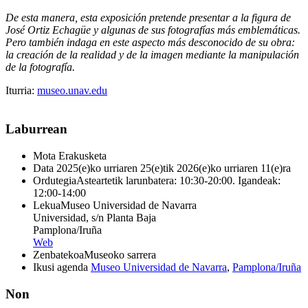
De esta manera, esta exposición pretende presentar a la figura de
José Ortiz Echagüe y algunas de sus fotografías más emblemáticas.
Pero también indaga en este aspecto más desconocido de su obra:
la creación de la realidad y de la imagen mediante la manipulación
de la fotografía.
Iturria:
museo.unav.edu
Laburrean
Mota
Erakusketa
Data
2025(e)ko urriaren 25(e)tik 2026(e)ko urriaren 11(e)ra
Ordutegia
Asteartetik larunbatera: 10:30-20:00. Igandeak:
12:00-14:00
Lekua
Museo Universidad de Navarra
Universidad, s/n Planta Baja
Pamplona/Iruña
Web
Zenbatekoa
Museoko sarrera
Ikusi agenda
Museo Universidad de Navarra
,
Pamplona/Iruña
Non