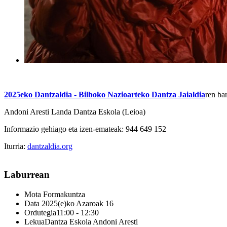
2025eko Dantzaldia - Bilboko Nazioarteko Dantza Jaialdia
ren ba
Andoni Aresti Landa Dantza Eskola (Leioa)
Informazio gehiago eta izen-emateak: 944 649 152
Iturria:
dantzaldia.org
Laburrean
Mota
Formakuntza
Data
2025(e)ko Azaroak 16
Ordutegia
11:00 - 12:30
Lekua
Dantza Eskola Andoni Aresti