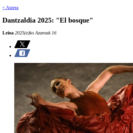
< Atzera
Dantzaldia 2025: "El bosque"
Leioa
2025(e)ko Azaroak 16