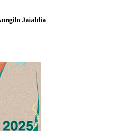
xongilo Jaialdia