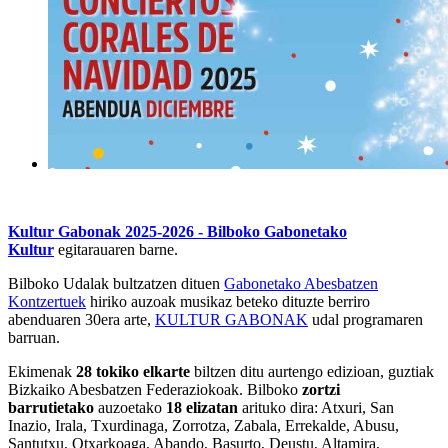
Kultur Gabonak 2025-2026 - Bilboko Gabonetako
Kultur
egitarauaren barne.
Bilboko Udalak bultzatzen dituen
Gabonetako Abesbatzen
Kontzertuek
hiriko auzoak musikaz beteko dituzte berriro
abenduaren 30era arte,
KULTUR GABONAK
udal programaren
barruan.
Ekimenak
28 tokiko elkarte
biltzen ditu aurtengo edizioan, guztiak
Bizkaiko Abesbatzen Federaziokoak. Bilboko
zortzi
barrutietako
auzoetako
18 elizatan
arituko dira: Atxuri, San
Inazio, Irala, Txurdinaga, Zorrotza, Zabala, Errekalde, Abusu,
Santutxu, Otxarkoaga, Abando, Basurto, Deustu, Altamira,