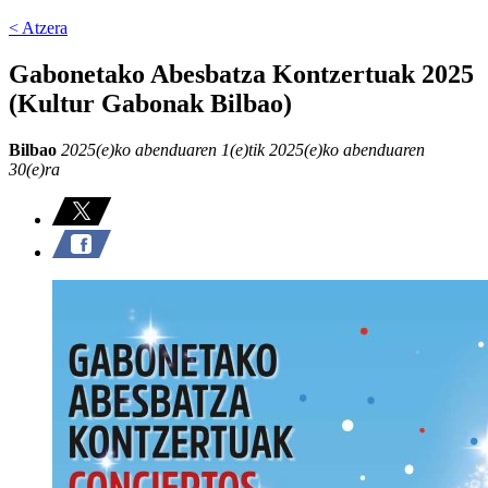
< Atzera
Gabonetako Abesbatza Kontzertuak 2025
(Kultur Gabonak Bilbao)
Bilbao
2025(e)ko abenduaren 1(e)tik 2025(e)ko abenduaren
30(e)ra