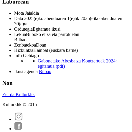
Laburrean
Mota
Jaialdia
Data
2025(e)ko abenduaren 1(e)tik 2025(e)ko abenduaren
30(e)ra
Ordutegia
Egitaraua ikusi
Lekua
Bilboko eliza eta parrokietan
Bilbao
Zenbatekoa
Doan
Hizkuntza
Hainbat (euskara barne)
Info Gehiago
Gabonetako Abesbatza Kontzertuak 2024:
egitaraua (pdf)
Ikusi agenda
Bilbao
Non
Zer da Kulturklik
Kulturklik © 2015