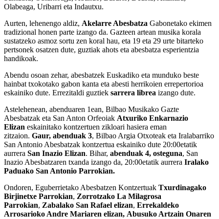
Olabeaga, Uribarri eta Indautxu.
Aurten, lehenengo aldiz,
Akelarre Abesbatza
Gabonetako ekimen
tradizional honen parte izango da. Gazteen artean musika korala
sustatzeko asmoz sortu zen koral hau, eta 19 eta 29 urte bitarteko
pertsonek osatzen dute, guztiak ahots eta abesbatza esperientzia
handikoak.
Abendu osoan zehar, abesbatzek Euskadiko eta munduko beste
hainbat txokotako gabon kanta eta abesti herrikoien errepertorioa
eskainiko dute. Errezitaldi guztiek
sarrera librea
izango dute.
Astelehenean, abenduaren 1ean, Bilbao Musikako Gazte
Abesbatzak eta San Anton Orfeoiak
Atxuriko Enkarnazio
Elizan
eskainitako kontzertuen zikloari hasiera eman
zitzaion.
Gaur, abenduak 3
, Bilbao Argia Otxoteak eta Iralabarriko
San Antonio Abesbatzak kontzertua eskainiko dute 20:00etatik
aurrera
San Inazio Elizan
. Bihar,
abenduak 4, osteguna
, San
Inazio Abesbatzaren txanda izango da, 20:00etatik aurrera
Iralako
Paduako San Antonio Parrokian.
Ondoren, Eguberrietako Abesbatzen Kontzertuak
Txurdinagako
Birjinetxe Parrokian
,
Zorrotzako La Milagrosa
Parrokian
,
Zabalako San Rafael elizan
,
Errekaldeko
Arrosarioko Andre Mariaren elizan,
Abusuko Artzain Onaren