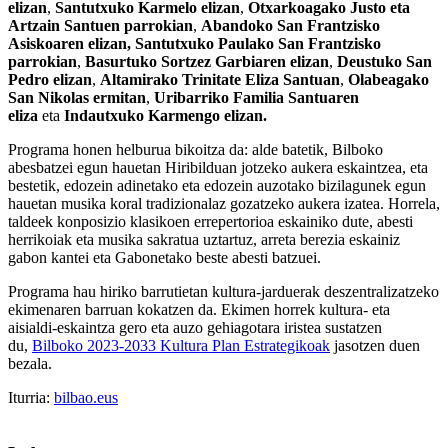
elizan
,
Santutxuko Karmelo elizan
,
Otxarkoagako Justo eta
Artzain Santuen parrokian
,
Abandoko San Frantzisko
Asiskoaren elizan,
Santutxuko Paulako San Frantzisko
parrokian
,
Basurtuko Sortzez Garbiaren elizan
,
Deustuko San
Pedro elizan
,
Altamirako Trinitate Eliza Santuan
,
Olabeagako
San Nikolas ermitan
,
Uribarriko Familia Santuaren
eliza
eta
Indautxuko Karmengo elizan.
Programa honen helburua bikoitza da: alde batetik, Bilboko
abesbatzei egun hauetan Hiribilduan jotzeko aukera eskaintzea, eta
bestetik, edozein adinetako eta edozein auzotako bizilagunek egun
hauetan musika koral tradizionalaz gozatzeko aukera izatea. Horrela,
taldeek konposizio klasikoen errepertorioa eskainiko dute, abesti
herrikoiak eta musika sakratua uztartuz, arreta berezia eskainiz
gabon kantei eta Gabonetako beste abesti batzuei.
Programa hau hiriko barrutietan kultura-jarduerak deszentralizatzeko
ekimenaren barruan kokatzen da. Ekimen horrek kultura- eta
aisialdi-eskaintza gero eta auzo gehiagotara iristea sustatzen
du,
Bilboko 2023-2033 Kultura Plan Estrategikoak
jasotzen duen
bezala.
Iturria:
bilbao.eus