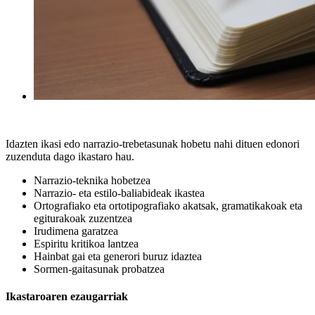
Idazten ikasi edo narrazio-trebetasunak hobetu nahi dituen edonori
zuzenduta dago ikastaro hau.
Narrazio-teknika hobetzea
Narrazio- eta estilo-baliabideak ikastea
Ortografiako eta ortotipografiako akatsak, gramatikakoak eta
egiturakoak zuzentzea
Irudimena garatzea
Espiritu kritikoa lantzea
Hainbat gai eta generori buruz idaztea
Sormen-gaitasunak probatzea
Ikastaroaren ezaugarriak