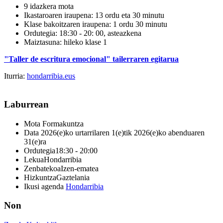
9 idazkera mota
Ikastaroaren iraupena:
13 ordu eta 30 minutu
Klase bakoitzaren iraupena:
1 ordu 30 minutu
Ordutegia:
18:30 - 20: 00, asteazkena
Maiztasuna:
hileko klase 1
"Taller de escritura emocional" tailerraren egitarua
Iturria:
hondarribia.eus
Laburrean
Mota
Formakuntza
Data
2026(e)ko urtarrilaren 1(e)tik 2026(e)ko abenduaren
31(e)ra
Ordutegia
18:30 - 20:00
Lekua
Hondarribia
Zenbatekoa
Izen-ematea
Hizkuntza
Gaztelania
Ikusi agenda
Hondarribia
Non