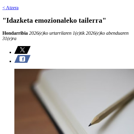
< Atzera
"Idazketa emozionaleko tailerra"
Hondarribia
2026(e)ko urtarrilaren 1(e)tik 2026(e)ko abenduaren
31(e)ra