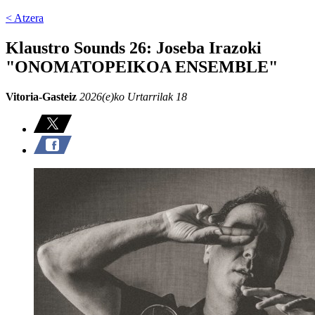
< Atzera
Klaustro Sounds 26: Joseba Irazoki
"ONOMATOPEIKOA ENSEMBLE"
Vitoria-Gasteiz
2026(e)ko Urtarrilak 18