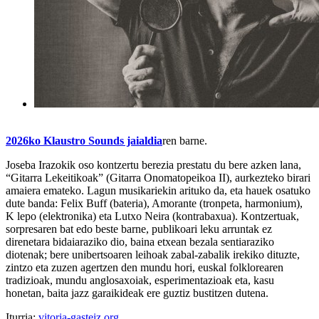
2026ko Klaustro Sounds jaialdia
ren barne.
Joseba Irazokik oso kontzertu berezia prestatu du bere azken lana,
“Gitarra Lekeitikoak” (Gitarra Onomatopeikoa II), aurkezteko birari
amaiera emateko. Lagun musikariekin arituko da, eta hauek osatuko
dute banda: Felix Buff (bateria), Amorante (tronpeta, harmonium),
K lepo (elektronika) eta Lutxo Neira (kontrabaxua). Kontzertuak,
sorpresaren bat edo beste barne, publikoari leku arruntak ez
direnetara bidaiaraziko dio, baina etxean bezala sentiaraziko
diotenak; bere unibertsoaren leihoak zabal-zabalik irekiko dituzte,
zintzo eta zuzen agertzen den mundu hori, euskal folklorearen
tradizioak, mundu anglosaxoiak, esperimentazioak eta, kasu
honetan, baita jazz garaikideak ere guztiz bustitzen dutena.
Iturria:
vitoria-gasteiz.org