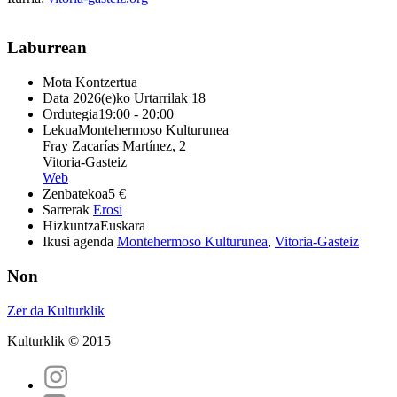
Laburrean
Mota
Kontzertua
Data
2026(e)ko Urtarrilak 18
Ordutegia
19:00 - 20:00
Lekua
Montehermoso Kulturunea
Fray Zacarías Martínez, 2
Vitoria-Gasteiz
Web
Zenbatekoa
5 €
Sarrerak
Erosi
Hizkuntza
Euskara
Ikusi agenda
Montehermoso Kulturunea
,
Vitoria-Gasteiz
Non
Zer da Kulturklik
Kulturklik © 2015