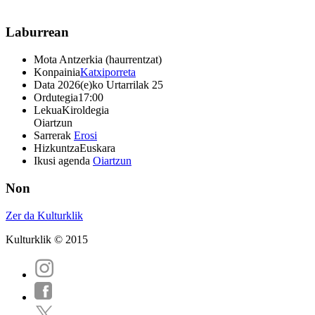
Laburrean
Mota
Antzerkia (haurrentzat)
Konpainia
Katxiporreta
Data
2026(e)ko Urtarrilak 25
Ordutegia
17:00
Lekua
Kiroldegia
Oiartzun
Sarrerak
Erosi
Hizkuntza
Euskara
Ikusi agenda
Oiartzun
Non
Zer da Kulturklik
Kulturklik © 2015