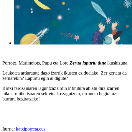
Porrotx, Marimotots, Pupu eta Lore
Zerua lapurtu dute
ikuskizuna.
Laukotea arduratuta dago izarrik ikusten ez duelako. Zer gertatu da
zeruarekin? Lapurtu egin al digute?
Birtxi farozainaren laguntzaz urdin infinitura abiatu dira izarren
bila… unibertsoaren sekretuak ezagutzera, urrunera begiratuz
barrura begiratzeko!
Iturria:
katxiporreta.eus