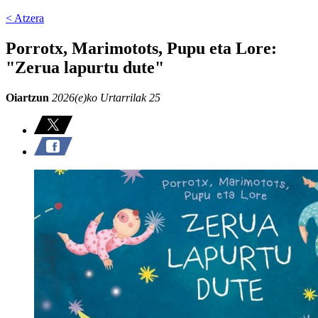
< Atzera
Porrotx, Marimotots, Pupu eta Lore:
"Zerua lapurtu dute"
Oiartzun
2026(e)ko Urtarrilak 25