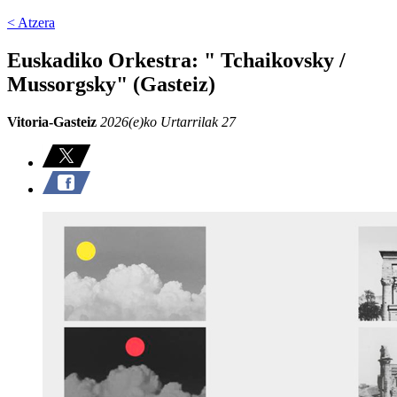
< Atzera
Euskadiko Orkestra: " Tchaikovsky /
Mussorgsky" (Gasteiz)
Vitoria-Gasteiz
2026(e)ko Urtarrilak 27