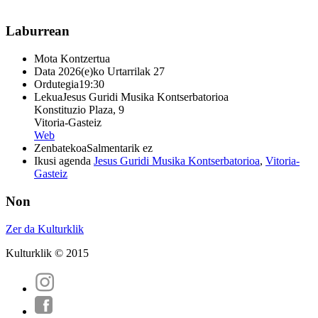
Laburrean
Mota
Kontzertua
Data
2026(e)ko Urtarrilak 27
Ordutegia
19:30
Lekua
Jesus Guridi Musika Kontserbatorioa
Konstituzio Plaza, 9
Vitoria-Gasteiz
Web
Zenbatekoa
Salmentarik ez
Ikusi agenda
Jesus Guridi Musika Kontserbatorioa
,
Vitoria-
Gasteiz
Non
Zer da Kulturklik
Kulturklik © 2015