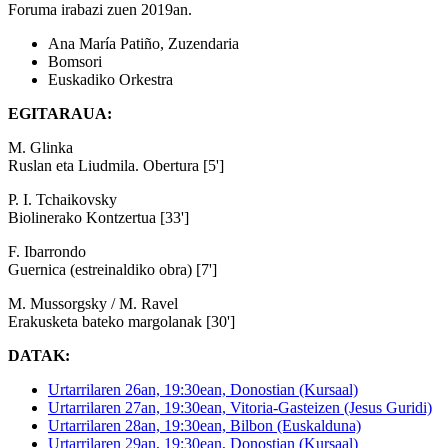
Foruma irabazi zuen 2019an.
Ana María Patiño, Zuzendaria
Bomsori
Euskadiko Orkestra
EGITARAUA:
M. Glinka
Ruslan eta Liudmila. Obertura [5']
P. I. Tchaikovsky
Biolinerako Kontzertua [33']
F. Ibarrondo
Guernica (estreinaldiko obra) [7']
M. Mussorgsky / M. Ravel
Erakusketa bateko margolanak [30']
DATAK:
Urtarrilaren 26an, 19:30ean, Donostian (Kursaal)
Urtarrilaren 27an, 19:30ean, Vitoria-Gasteizen (Jesus Guridi)
Urtarrilaren 28an, 19:30ean, Bilbon (Euskalduna)
Urtarrilaren 29an, 19:30ean, Donostian (Kursaal)