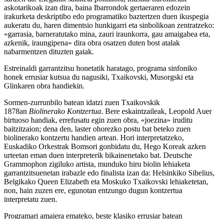
askotarikoak izan dira, baina Ibarrondok gertaeraren edozein
irakurketa deskriptibo edo programatiko baztertzen duen ikuspegia
aukeratu du, haren dimentsio hunkigarri eta sinbolikoan zentratzeko:
«garrasia, barneratutako mina, zauri iraunkorra, gau amaigabea eta,
azkenik, iraungipena» dira obra osatzen duten bost atalak
nabarmentzen dituzten gaiak.
Estreinaldi garrantzitsu honetatik haratago, programa sinfoniko
honek errusiar kutsua du nagusiki, Txaikovski, Musorgski eta
Glinkaren obra handiekin.
Sormen-zurrunbilo batean idatzi zuen Txaikovskik
1878an
Biolinerako Kontzertua
. Bere eskaintzaileak, Leopold Auer
birtuoso handiak, errefusatu egin zuen obra, «joezina» iruditu
baitzitzaion; dena den, laster ohorezko postu bat beteko zuen
biolinerako kontzertu handien artean. Hori interpretatzeko,
Euskadiko Orkestrak Bomsori gonbidatu du, Hego Koreak azken
urteetan eman duen interpreterik bikainenetako bat. Deutsche
Grammophon zigiluko artista, munduko hiru biolin lehiaketa
garrantzitsuenetan irabazle edo finalista izan da: Helsinkiko Sibelius,
Belgikako Queen Elizabeth eta Moskuko Txaikovski lehiaketetan,
non, hain zuzen ere, egunotan entzungo dugun kontzertua
interpretatu zuen.
Programari amaiera emateko, beste klasiko errusiar batean