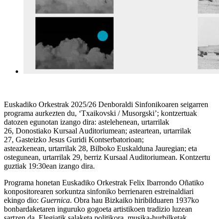
Euskadiko Orkestrak 2025/26 Denboraldi Sinfonikoaren seigarren
programa aurkezten du, ‘Txaikovski / Musorgski’; kontzertuak
datozen egunotan izango dira: astelehenean, urtarrilak
26, Donostiako Kursaal Auditoriumean; asteartean, urtarrilak
27, Gasteizko Jesus Guridi Kontserbatorioan;
asteazkenean, urtarrilak 28, Bilboko Euskalduna Jauregian; eta
ostegunean, urtarrilak 29, berriz Kursaal Auditoriumean. Kontzertu
guztiak 19:30ean izango dira.
Programa honetan Euskadiko Orkestrak Felix Ibarrondo Oñatiko
konpositorearen sorkuntza sinfoniko berrienaren estreinaldiari
ekingo dio:
Guernica
. Obra hau Bizkaiko hiribilduaren 1937ko
bonbardaketaren inguruko gogoeta artistikoen tradizio luzean
sartzen da. Elegiatik salaketa politikora, musika-hurbilketak