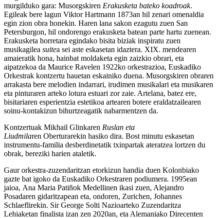
murgilduko gara: Musorgskiren
Erakusketa bateko koadroak
.
Egileak bere lagun Viktor Hartmann 1873an hil zenari omenaldia
egin zion obra honekin. Haren lana sakon ezagutu zuen San
Petersburgon, hil ondorengo erakusketa batean parte hartu zuenean.
Erakusketa horretara egindako bisita biziak inspiratu zuen
musikagilea
suite
a sei aste eskasetan idaztera. XIX. mendearen
amaieratik hona, hainbat moldaketa egin zaizkio obrari, eta
aipatzekoa da Maurice Ravelen 1922ko orkestrazioa, Euskadiko
Orkestrak kontzertu hauetan eskainiko duena. Musorgskiren obraren
arrakasta bere melodien indarrari, irudimen musikalari eta musikaren
eta pinturaren arteko lotura estuari zor zaie. Artelana, batez ere,
bisitariaren esperientzia estetikoa artearen botere eraldatzailearen
soinu-kontakizun bihurtzeagatik nabarmentzen da.
Kontzertuak Mikhail Glinkaren
Ruslan eta
Liudmila
ren Oberturarekin hasiko dira. Bost minutu eskasetan
instrumentu-familia desberdinetatik txinpartak ateratzea lortzen du
obrak, bereziki harien ataletik.
Gaur orkestra-zuzendaritzan etorkizun handia duen Kolonbiako
gazte bat igoko da Euskadiko Orkestraren podiumera. 1995ean
jaioa, Ana Maria Patiñok Medellinen ikasi zuen, Alejandro
Posadaren gidaritzapean eta, ondoren, Zurichen, Johannes
Schlaeflirekin. Sir George Solti Nazioarteko Zuzendaritza
Lehiaketan finalista izan zen 2020an, eta Alemaniako Direcenten