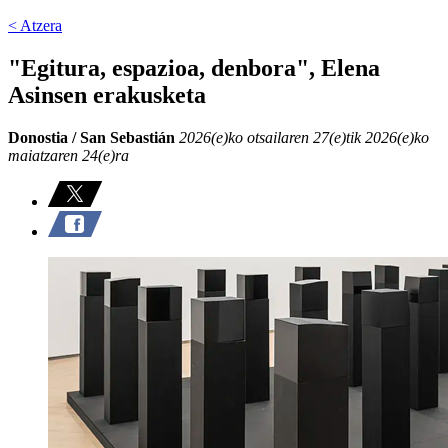
< Atzera
"Egitura, espazioa, denbora", Elena
Asinsen erakusketa
Donostia / San Sebastián
2026(e)ko otsailaren 27(e)tik 2026(e)ko
maiatzaren 24(e)ra