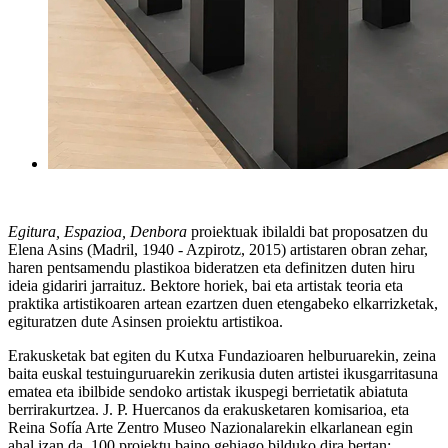
Egitura, Espazioa, Denbora
proiektuak ibilaldi bat proposatzen du
Elena Asins (Madril, 1940 - Azpirotz, 2015) artistaren obran zehar,
haren pentsamendu plastikoa bideratzen eta definitzen duten hiru
ideia gidariri jarraituz. Bektore horiek, bai eta artistak teoria eta
praktika artistikoaren artean ezartzen duen etengabeko elkarrizketak,
egituratzen dute Asinsen proiektu artistikoa.
Erakusketak bat egiten du Kutxa Fundazioaren helburuarekin, zeina
baita euskal testuinguruarekin zerikusia duten artistei ikusgarritasuna
ematea eta ibilbide sendoko artistak ikuspegi berrietatik abiatuta
berrirakurtzea. J. P. Huercanos da erakusketaren komisarioa, eta
Reina Sofía Arte Zentro Museo Nazionalarekin elkarlanean egin
ahal izan da. 100 proiektu baino gehiago bilduko dira bertan: