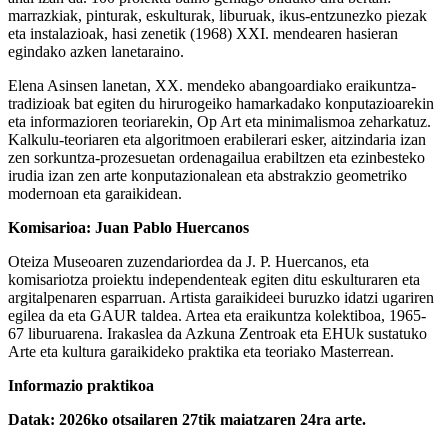
marrazkiak, pinturak, eskulturak, liburuak, ikus-entzunezko piezak
eta instalazioak, hasi zenetik (1968) XXI. mendearen hasieran
egindako azken lanetaraino.
Elena Asinsen lanetan, XX. mendeko abangoardiako eraikuntza-
tradizioak bat egiten du hirurogeiko hamarkadako konputazioarekin
eta informazioren teoriarekin, Op Art eta minimalismoa zeharkatuz.
Kalkulu-teoriaren eta algoritmoen erabilerari esker, aitzindaria izan
zen sorkuntza-prozesuetan ordenagailua erabiltzen eta ezinbesteko
irudia izan zen arte konputazionalean eta abstrakzio geometriko
modernoan eta garaikidean.
Komisarioa: Juan Pablo Huercanos
Oteiza Museoaren zuzendariordea da J. P. Huercanos, eta
komisariotza proiektu independenteak egiten ditu eskulturaren eta
argitalpenaren esparruan. Artista garaikideei buruzko idatzi ugariren
egilea da eta GAUR taldea. Artea eta eraikuntza kolektiboa, 1965-
67 liburuarena. Irakaslea da Azkuna Zentroak eta EHUk sustatuko
Arte eta kultura garaikideko praktika eta teoriako Masterrean.
Informazio praktikoa
Datak: 2026ko otsailaren 27tik maiatzaren 24ra arte.