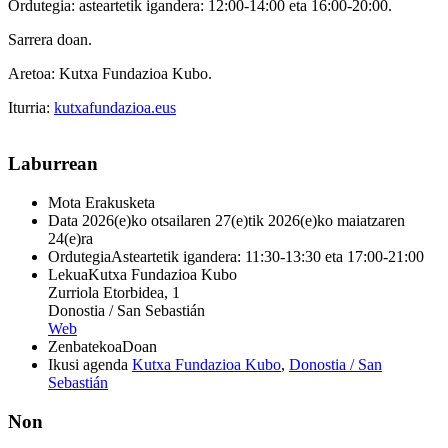
Ordutegia: asteartetik igandera: 12:00-14:00 eta 16:00-20:00.
Sarrera doan.
Aretoa: Kutxa Fundazioa Kubo.
Iturria:
kutxafundazioa.eus
Laburrean
Mota
Erakusketa
Data
2026(e)ko otsailaren 27(e)tik 2026(e)ko maiatzaren
24(e)ra
Ordutegia
Asteartetik igandera: 11:30-13:30 eta 17:00-21:00
Lekua
Kutxa Fundazioa Kubo
Zurriola Etorbidea, 1
Donostia / San Sebastián
Web
Zenbatekoa
Doan
Ikusi agenda
Kutxa Fundazioa Kubo
,
Donostia / San
Sebastián
Non