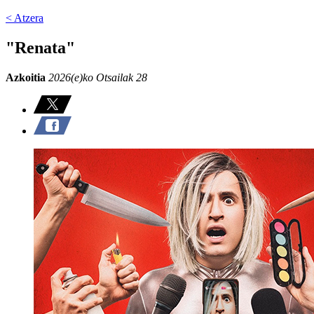
< Atzera
"Renata"
Azkoitia
2026(e)ko Otsailak 28