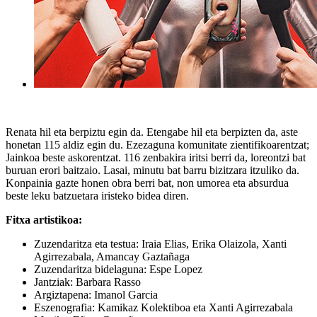
Renata hil eta berpiztu egin da. Etengabe hil eta berpizten da, aste
honetan 115 aldiz egin du. Ezezaguna komunitate zientifikoarentzat;
Jainkoa beste askorentzat. 116 zenbakira iritsi berri da, loreontzi bat
buruan erori baitzaio. Lasai, minutu bat barru bizitzara itzuliko da.
Konpainia gazte honen obra berri bat, non umorea eta absurdua
beste leku batzuetara iristeko bidea diren.
Fitxa artistikoa:
Zuzendaritza eta testua: Iraia Elias, Erika Olaizola, Xanti
Agirrezabala, Amancay Gaztañaga
Zuzendaritza bidelaguna: Espe Lopez
Jantziak: Barbara Rasso
Argiztapena: Imanol Garcia
Eszenografia: Kamikaz Kolektiboa eta Xanti Agirrezabala