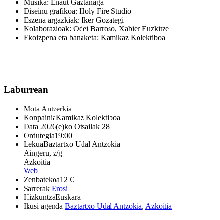
Musika: Eñaut Gaztañaga
Diseinu grafikoa: Holy Fire Studio
Eszena argazkiak: Iker Gozategi
Kolaborazioak: Odei Barroso, Xabier Euzkitze
Ekoizpena eta banaketa: Kamikaz Kolektiboa
Laburrean
Mota
Antzerkia
Konpainia
Kamikaz Kolektiboa
Data
2026(e)ko Otsailak 28
Ordutegia
19:00
Lekua
Baztartxo Udal Antzokia
Aingeru, z/g
Azkoitia
Web
Zenbatekoa
12 €
Sarrerak
Erosi
Hizkuntza
Euskara
Ikusi agenda
Baztartxo Udal Antzokia
,
Azkoitia