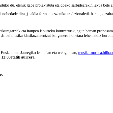
rtuko du, etenik gabe proiektatuta eta doako sarbidearekin lekua bete ar
 nobedade dira, jaialdia formatu eszeniko tradizionaletik haratago zaba
skuragarriak eta iraupen laburreko kontzertuak, egun berean proposame
 da bai musika klasikozaleentzat bai genero honetara lehen aldiz hurbilt
Euskalduna Jauregiko leihatilan eta webgunean,
musika-musica.bilbao
 12:00etatik aurrera.
ro