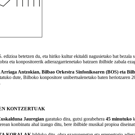
 edizioa betetzen du, eta hiriko kultur ekitaldi nagusietako bat bezala
 obra eta konpositorerik adierazgarrienetako batzuen ibilbide zabala e
a Arriaga Antzokian, Bilbao Orkestra Sinfonikoaren (BOS) eta Bil
tatuko dute, Bilboko konpositore unibertsalenetako baten heriotzaren 20
.
REN KONTZERTUAK
uskalduna Jauregian
garatuko dira, gutxi gorabehera
45 minutuko
k
rean konbinatu ahal izango ditu, bere ibilbide musikal propioa diseinat
TA KORALAK
bilduko ditu, obra ezagunenetan eta errepertorio adier