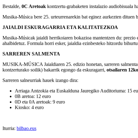
Bestalde,
0C Aretoak
kontzertu-grabaketen instalazio audiobisuala ha
Musika-Música bere 25. urteurrenarekin bat eginez aurkezten dituen bi
JAIALDI ESKURAGARRIA ETA KALITATEZKOA
Musika-Músicak jaialdi herrikoiaren bokazioa mantentzen du: prezio e
ahalbidetuz. Formula horri esker, jaialdia ezinbesteko hitzordu bihurtu
SARREREN SALMENTA
MUSIKA-MÚSICA Jaialdiaren 25. edizio honetan, sarreren salmenta 
kontzerturako soilik) bakarrik egongo da eskuragarri,
otsailaren 12ko
Sarreren salneurriak hauek izango dira:
Arriaga Antzokia eta Euskalduna Jauregiko Auditoriuma: 15 eu
0B aretoa: 12 euro
0D eta 0A aretoak: 9 euro
Kiosko: 4 euro
Iturria:
bilbao.eus