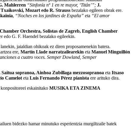
G. Mahlerren
“
Sinfonía nº 1 en re mayor, ‘Titán’
”;
J.
 Txaikovski, Mozart edo R. Strauss
bezalako egileen obrak ere.
skainia
,
“Noches en los jardines de España”
eta
“El amor
 Chamber Orchestra, Solistas de Zagreb, English Chamber
ner edo G. F. Haendel bezalako egileekin.
lanekin, jaialdian ohikoak ez diren proposamenekin batera.
artzea ere,
Martín Llade narratzailearekin
eta
Manuel Minguillón
anciones a cuatro voces. Semper Dowland, Semper
z Saitua sopranoa, Ainhoa Zubillaga mezzosopranoa
eta
Itxaso
río Camelot
eta
Luis Fernando Pérez pianista
ere arituko dira.
a konpositoreei eskainitako
MUSIKA ETA ZINEMA
.
ngailuen bidezko hamar minutuko esperientzia murgiltzaile batek