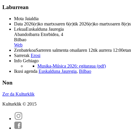
Laburrean
Mota
Jaialdia
Data
2026(e)ko martxoaren 6(e)tik 2026(e)ko martxoaren 8(e)r
Lekua
Euskalduna Jauregia
Abandoibarra Etorbidea, 4
Bilbao
Web
Zenbatekoa
Sarreren salmenta otsailaren 12tik aurrera 12:00etan
Sarrerak
Erosi
Info Gehiago
Musika-Música 2026: egitaraua (pdf)
Ikusi agenda
Euskalduna Jauregia
,
Bilbao
Non
Zer da Kulturklik
Kulturklik © 2015