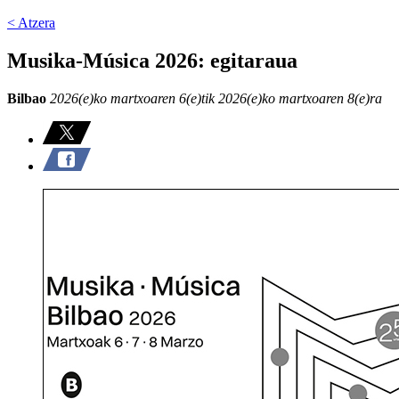
< Atzera
Musika-Música 2026: egitaraua
Bilbao
2026(e)ko martxoaren 6(e)tik 2026(e)ko martxoaren 8(e)ra