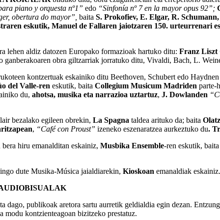
ara piano y orquesta nº1
”
edo
“Sinfonía nº 7 en la mayor opus 92”;
ger, obertura do mayor”,
baita
S. Prokofiev, E. Elgar, R. Schumann,
raren eskutik,
Manuel de Fallaren jaiotzaren 150. urteurrenari e
dira lehen aldiz datozen Europako formazioak hartuko ditu:
Franz Liszt
o ganberakoaren obra giltzarriak jorratuko ditu, Vivaldi, Bach, L. Wei
rukoteen kontzertuak eskainiko ditu Beethoven, Schubert edo Haydnen 
o del Valle-ren
eskutik, baita
Collegium Musicum Madriden
parte-h
ainiko du,
ahotsa, musika eta narrazioa uztartuz
,
J. Dowlanden
“C
air bezalako egileen obrekin,
La Spagna
taldea arituko da; baita
Olat
ritzapean
,
“Café con Proust”
izeneko eszenaratzea aurkeztuko du
. T
 bera hiru emanalditan eskainiz,
Musbika Ensemble
-ren eskutik, bait
gingo dute Musika-Música jaialdiarekin,
Kioskoan
emanaldiak eskainiz
 AUDIOBISUALAK
ta dago, publikoak aretora sartu aurretik geldialdia egin dezan. Entzu
tua modu kontzienteagoan bizitzeko prestatuz.