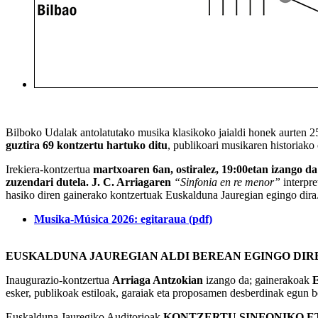
Bilboko Udalak antolatutako musika klasikoko jaialdi honek aurten 25.
guztira 69 kontzertu hartuko ditu
, publikoari musikaren historiako
Irekiera-kontzertua
martxoaren 6an, ostiralez, 19:00etan izango d
zuzendari dutela. J. C. Arriagaren
“Sinfonia en re menor”
interpre
hasiko diren gainerako kontzertuak Euskalduna Jauregian egingo dira
Musika-Música 2026: egitaraua (pdf)
EUSKALDUNA JAUREGIAN ALDI BEREAN EGINGO DI
Inaugurazio-kontzertua
Arriaga Antzokian
izango da; gainerakoak
E
esker, publikoak estiloak, garaiak eta proposamen desberdinak egun be
Euskalduna Jauregiko Auditorioak
KONTZERTU SINFONIKO E