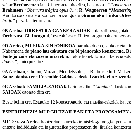
zehar
Beethovenen
lanak interpretatuko dira, hala nola
“
“Concierto p
Brahmsen
“Obertura trágica opus 81”
;
R. Wagnerren
“Meistersin
Auditorioak amaiera-kontzertua izango du
Granadako Hiriko Orkest
brujo”
piezak interpretatuz.
0B Aretoa
,
ORKESTRA GANBERAKOAK
ardatz dituena, jaial
Orchestra, Gli Incogniti
, besteak beste. Haien programak errepertori
0D Aretoa
,
MUSIKA SINFONIKOA
hartuko duena, laukote eta hi
Nabarmena da
piano lau eskutara eta bi pianorako kontzertua, Dú
laute-jotzaile eta zuzendariarekin
. Talde honek formatu berezia esk
dolens”,
interpretatuz.
0A Aretoan
, Chopin, Mozart, Mendelssohn, J. Brahms edo J. M. Lecl
Sáinz pianista
ere;
Ensemble Galdós
taldeak,
Iván Martín zuzenda
0E Aretoak FAMILIA-SAIOAK
hartuko ditu,
“Lumina”
ikuskizun
SAIOAK
egongo dira ere.
Beste behin ere, Estatuko 12 kontserbatorio eta musika-eskolak bat e
ESPERIENTZIA MURGILTZAILEAK ETA PROPOSAMEN
5H Terraza Aretoa
kontzertuen aurreko trantsizio-gune gisa pentsatu
entzute indibiduala eta inguratzailea proposatzen du, ikuslea kontzer