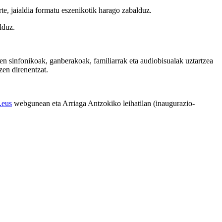
te, jaialdia formatu eszenikotik harago zabalduz.
lduz.
n sinfonikoak, ganberakoak, familiarrak eta audiobisualak uztartzea
zen direnentzat.
.eus
webgunean eta Arriaga Antzokiko leihatilan (inaugurazio-