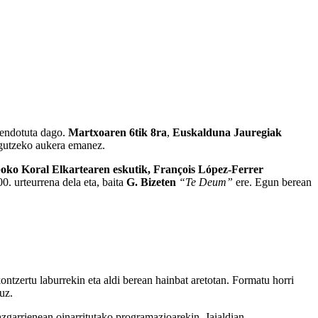
 sendotuta dago.
Martxoaren 6tik 8ra
,
Euskalduna Jauregiak
zagutzeko aukera emanez.
boko Koral Elkartearen eskutik, François López-Ferrer
0. urteurrena dela eta, baita
G. Bizeten
“Te Deum”
ere. Egun berean
ontzertu laburrekin eta aldi berean hainbat aretotan. Formatu horri
uz.
azgarrienean oinarritutako programazioarekin. Jaialdian