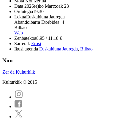
Mota
Kontzertua
Data
2026(e)ko Martxoak 23
Ordutegia
19:30
Lekua
Euskalduna Jauregia
Abandoibarra Etorbidea, 4
Bilbao
Web
Zenbatekoa
8,95 / 11,18 €
Sarrerak
Erosi
Ikusi agenda
Euskalduna Jauregia
,
Bilbao
Non
Zer da Kulturklik
Kulturklik © 2015