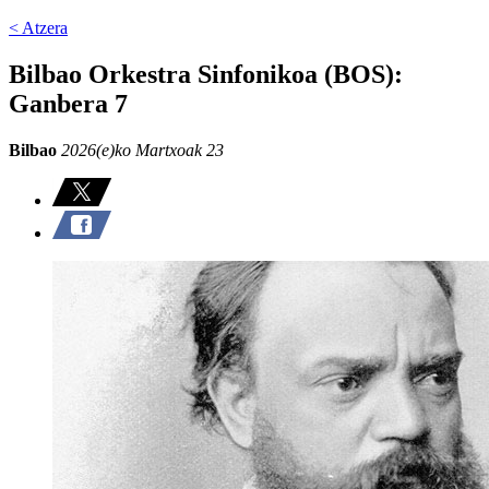
< Atzera
Bilbao Orkestra Sinfonikoa (BOS):
Ganbera 7
Bilbao
2026(e)ko Martxoak 23