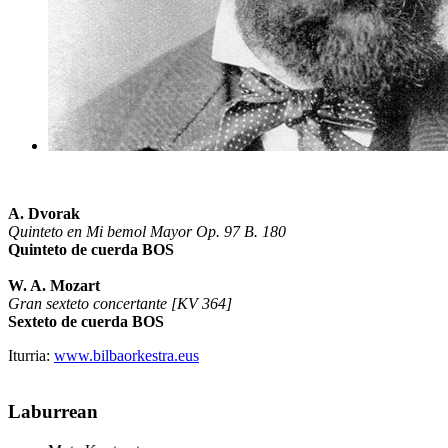
A. Dvorak
Quinteto en Mi bemol Mayor Op. 97 B. 180
Quinteto de cuerda BOS
W. A. Mozart
Gran sexteto concertante [KV 364]
Sexteto de cuerda BOS
Iturria:
www.bilbaorkestra.eus
Laburrean