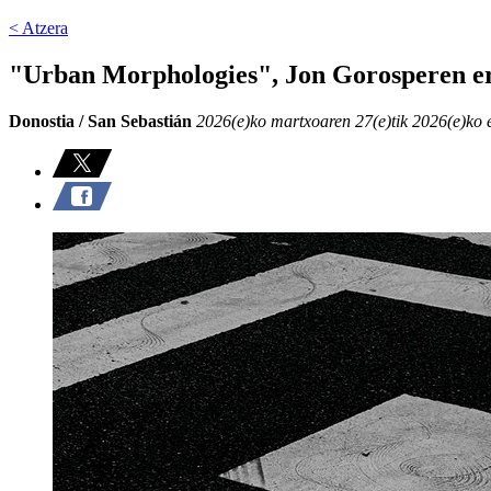
< Atzera
"Urban Morphologies", Jon Gorosperen e
Donostia / San Sebastián
2026(e)ko martxoaren 27(e)tik 2026(e)ko 