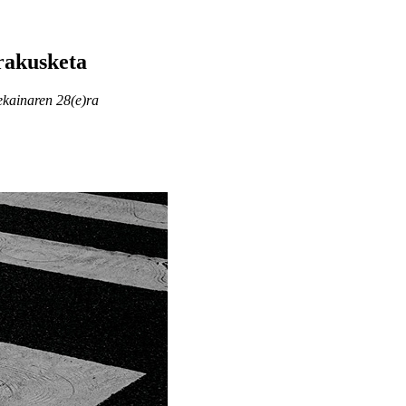
rakusketa
ekainaren 28(e)ra