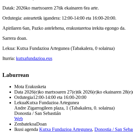
Datak: 2026ko martxoaren 27tik ekainaren 6ra arte.
Ordutegia
:
asteartetik igandera
:
12:00-14:00 eta 16:00-20:00.
Apirilaren 6an, Pazko astelehena, erakustaretoa irekita egongo da.
Sarrera doan.
Lekua: Kutxa Fundazioa Artegunea (Tabakalera, 0 solairua)
Iturria:
kutxafundazioa.eus
Laburrean
Mota
Erakusketa
Data
2026(e)ko martxoaren 27(e)tik 2026(e)ko ekainaren 28(e)
Ordutegia
12:00-14:00 eta 16:00-20:00
Lekua
Kutxa Fundazioa Artegunea
Andre Zigarrogileen plaza, 1 (Tabakalera, 0. solairua)
Donostia / San Sebastián
Web
Zenbatekoa
Doan
Ikusi agenda
Kutxa Fundazioa Artegunea
,
Donostia / San Seba