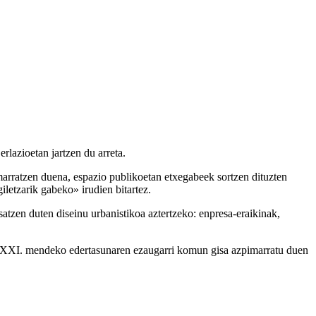
erlazioetan jartzen du arreta.
marratzen duena, espazio publikoetan etxegabeek sortzen dituzten
giletzarik gabeko» irudien bitartez.
satzen duten diseinu urbanistikoa aztertzeko: enpresa-eraikinak,
rak XXI. mendeko edertasunaren ezaugarri komun gisa azpimarratu duen