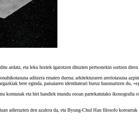
itu ardatz, eta leku horiek igarotzen dituzten pertsonekin sortzen diren 
 nonahikotasuna aditzera ematen duena; arkitekturaren areriotasuna azpi
 argazkiak bere eginda, paisaiaren identitateari buruz hausnartzen du, «e
 zeinu komunak eta hiri handiek mundu osoan partekatutako ikonografia o
 moduan adierazten den azalera da, eta Byung-Chul Han filosofo korear