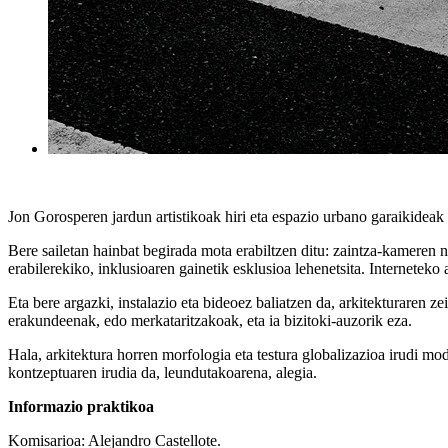
Jon Gorosperen jardun artistikoak hiri eta espazio urbano garaikideak d
Bere sailetan hainbat begirada mota erabiltzen ditu: zaintza-kameren
erabilerekiko, inklusioaren gainetik esklusioa lehenetsita. Interneteko
Eta bere argazki, instalazio eta bideoez baliatzen da, arkitekturaren
erakundeenak, edo merkataritzakoak, eta ia bizitoki-auzorik eza.
Hala, arkitektura horren morfologia eta testura globalizazioa irudi
kontzeptuaren irudia da, leundutakoarena, alegia.
Informazio praktikoa
Komisarioa: Alejandro Castellote.