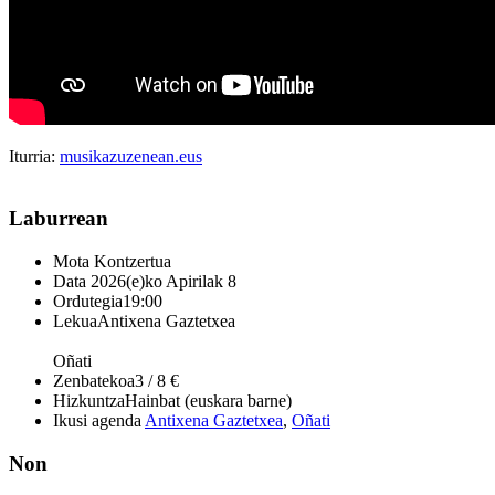
Iturria:
musikazuzenean.eus
Laburrean
Mota
Kontzertua
Data
2026(e)ko Apirilak 8
Ordutegia
19:00
Lekua
Antixena Gaztetxea
Oñati
Zenbatekoa
3 / 8 €
Hizkuntza
Hainbat (euskara barne)
Ikusi agenda
Antixena Gaztetxea
,
Oñati
Non