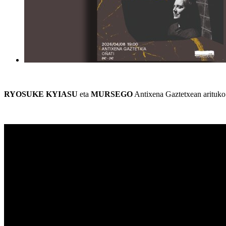
RYOSUKE KYIASU
eta
MURSEGO
Antixena Gaztetxean arituko 