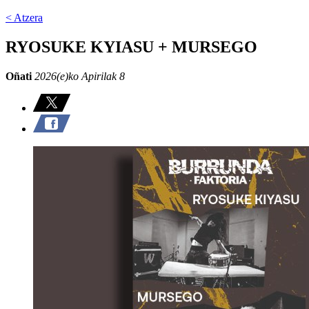
< Atzera
RYOSUKE KYIASU + MURSEGO
Oñati
2026(e)ko Apirilak 8