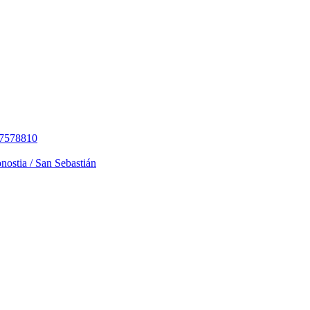
=87578810
nostia / San Sebastián