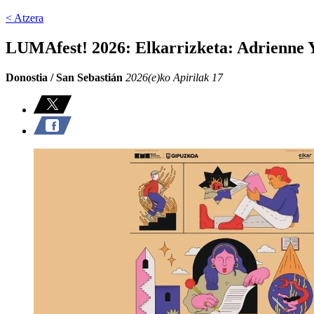
< Atzera
LUMAfest! 2026: Elkarrizketa: Adrienne 
Donostia / San Sebastián
2026(e)ko Apirilak 17