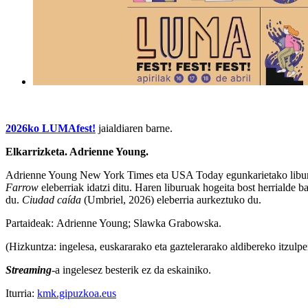
2026ko LUMAfest!
jaialdiaren barne.
Elkarrizketa. Adrienne Young.
Adrienne Young New York Times eta USA Today egunkarietako liburu
Farrow
eleberriak idatzi ditu. Haren liburuak hogeita bost herrialde b
du.
Ciudad caída
(Umbriel, 2026) eleberria aurkeztuko du.
Partaideak:
Adrienne Young
;
Slawka Grabowska
.
(Hizkuntza: ingelesa, euskararako eta gaztelerarako aldibereko itzulp
Streaming
-a ingelesez besterik ez da eskainiko.
Iturria:
kmk.gipuzkoa.eus