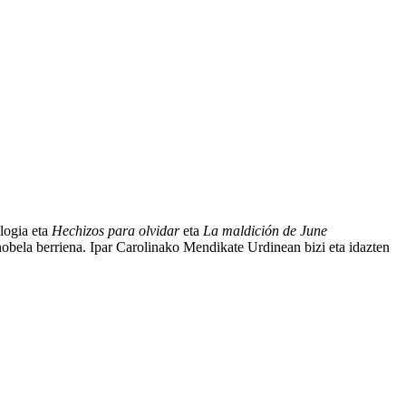
logia eta
Hechizos para olvidar
eta
La maldición de June
obela berriena. Ipar Carolinako Mendikate Urdinean bizi eta idazten