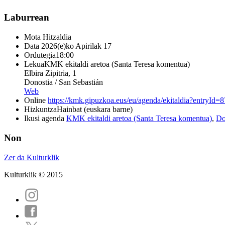
Laburrean
Mota
Hitzaldia
Data
2026(e)ko Apirilak 17
Ordutegia
18:00
Lekua
KMK ekitaldi aretoa (Santa Teresa komentua)
Elbira Zipitria, 1
Donostia / San Sebastián
Web
Online
https://kmk.gipuzkoa.eus/eu/agenda/ekitaldia?entryId
Hizkuntza
Hainbat (euskara barne)
Ikusi agenda
KMK ekitaldi aretoa (Santa Teresa komentua)
,
Do
Non
Zer da Kulturklik
Kulturklik © 2015