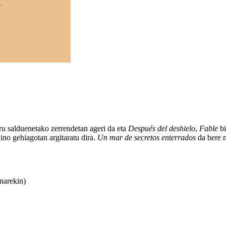
 salduenetako zerrendetan ageri da eta
Después del deshielo
,
Fable
bi
aino gehiagotan argitaratu dira.
Un mar de secretos enterrados
da bere n
enarekin)