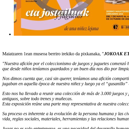
Maiatzaren 1ean museoa berriro irekiko da pixkanaka, "
JOKOAK ET
"Nuestra afición por el coleccionismo de juegos y juguetes comenzó 
que desde niños teníamos guardados y un buen día nos dio por limpia
Nos dimos cuenta que, casi sin querer, teníamos una afición compart
jugaban en aquella época de nuestra niñez y luego ya el “gusanillo” 
Esto nos ha llevado a reunir una colección de más de 3.000 juegos y
antiguos, sobre todo trenes y muñecas.
Esta exposición reúne una parte muy representativa de nuestra colecc
Su proceso es inherente a la evolución de la persona humana y las civi
vida, reglas sociales, materiales, herramientas y las relaciones huma
Jugar no es solo entretenerse, es una necesidad del desarrollo human