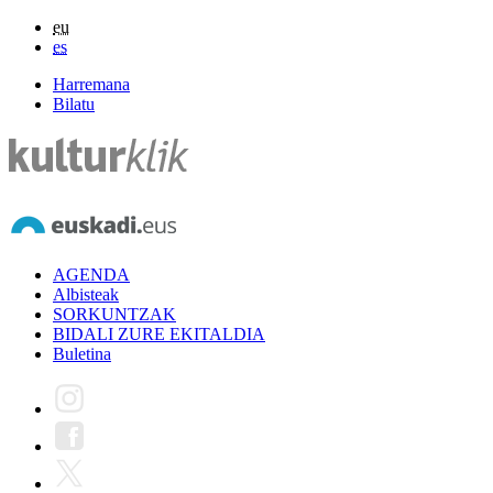
eu
es
Harremana
Bilatu
AGENDA
Albisteak
SORKUNTZAK
BIDALI ZURE EKITALDIA
Buletina