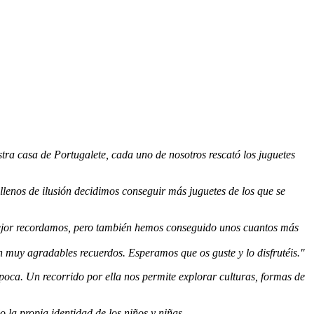
ra casa de Portugalete, cada uno de nosotros rescató los juguetes
lenos de ilusión decidimos conseguir más juguetes de los que se
e mejor recordamos, pero también hemos conseguido unos cuantos más
n muy agradables recuerdos. Esperamos que os guste y lo disfrutéis."
 época. Un recorrido por ella nos permite explorar culturas, formas de
 la propia identidad de los niños y niñas.