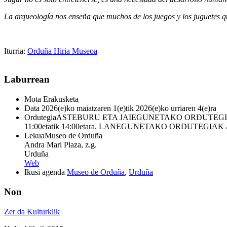
La arqueología nos enseña que muchos de los juegos y los juguetes q
Iturria:
Orduña Hiria Museoa
Laburrean
Mota
Erakusketa
Data
2026(e)ko maiatzaren 1(e)tik 2026(e)ko urriaren 4(e)ra
Ordutegia
ASTEBURU ETA JAIEGUNETAKO ORDUTEGIAK • Ostiralet
11:00etatik 14:00etara. LANEGUNETAKO ORDUTEGIAK Aurretia
Lekua
Museo de Orduña
Andra Mari Plaza, z.g.
Urduña
Web
Ikusi agenda
Museo de Orduña
,
Urduña
Non
Zer da Kulturklik