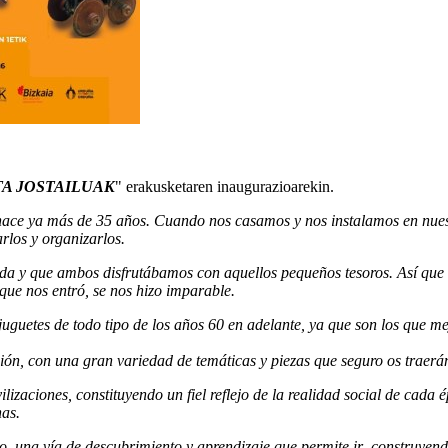
A JOSTAILUAK
" erakusketaren inaugurazioarekin.
hace ya más de 35 años. Cuando nos casamos y nos instalamos en nuest
rlos y organizarlos.
ida y que ambos disfrutábamos con aquellos pequeños tesoros. Así que l
que nos entró, se nos hizo imparable.
 juguetes de todo tipo de los años 60 en adelante, ya que son los qu
ión, con una gran variedad de temáticas y piezas que seguro os traerá
lizaciones, constituyendo un fiel reflejo de la realidad social de cada
nas.
o, una vía de descubrimiento y aprendizaje que permite ir construyendo