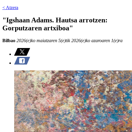
< Atzera
"Igshaan Adams. Hautsa arrotzen:
Gorputzaren artxiboa"
Bilbao
2026(e)ko maiatzaren 5(e)tik 2026(e)ko azaroaren 1(e)ra