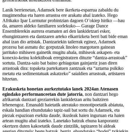
Lanik berrienetan, Adamsek bere ikerketa-esparrua zabaldu du
mugimendua eta haren arrastoa ere arakatu ahal izateko. Hego
Afrikako Ipar Lurmutur probintzian dagoen O’okiep hiriko —hau
da, amaren aldeko familiaren sorlekuko— Garage Dance
Ensemblerekin aurrera eramaten ari den lankidetzari esker,
ehungintzaren eta dantzaren arteko elkarrizketa berri bati bide eman
ahal izan dio artistak. Dantzariekin tailerrak eginez, Adamsek
prozesu bat asmatu du: gorputzak linoleo margotuen gainean
jarritako mihiseen gainetik mugitu ahala, mihiseok askapen- eta
konexio-keinu kolektiboak erregistratzen dituzte “dantza-arrastoak”
sortuta. Dantza-saio bat baino gehiagotan gainjarriz joan diren
arrastoak dira: topaketa partekatuen zantzuak eta “aztarna psikiko
metatu eta sedimentatuak askatzeko” saialdien arrastoak, artistaren
hitzetan.
Erakusketa honetan aurkeztutako lanek 2024an Atenasen
egindako performanceetan dute jatorria
, non dantzari hego
afrikarrak dantzari greziarrekin lankidetzan aritu baitziren
lehenengoz. Emanaldi haietatik ateratako monotipoetatik abiatuta,
eskala handian ehundutako tapiz-sail bat sortu du Adamsek, eta
piezak espazioan esekita daude, ikusleak haien inguruan eta haien
artean mugitu ahal izateko. Lanetako batzuk ehuna kanporantz
okertzen duten kakoetatik daude zintzilik, tapizaren bi aldeak
agerian dituztela; beste batzuk, berriz, ehundutako “hodei” txikiekin