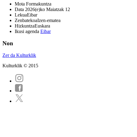
Mota
Formakuntza
Data
2026(e)ko Maiatzak 12
Lekua
Eibar
Zenbatekoa
Izen-ematea
Hizkuntza
Euskara
Ikusi agenda
Eibar
Non
Zer da Kulturklik
Kulturklik © 2015