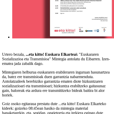
Urtero bezala,
...eta kitto! Euskara Elkartea
k "Euskararen
Sozializazioa eta Transmisioa" Mintegia antolatu du Eibarren. Izen-
ematea jada zabalik dago.
Mintegiaren helburua euskararen erabileraren inguruan hasunartzea
da, batez ere transmisioak duen garrantzia nabarmenduta.
Antolatzaileek berebiziko garrantzia ematen diote hizkuntzaren
sozializazioari eta transmisioari; hizkuntza erabiltzeko gaitasunaz
gain, baloreak eta ardura ere transmititzeko bideak baitira bi alor
horiek.
Goiz osoko egitaraua prestatu dute ...eta kitto! Euskara Elkarteko
kideek: goizeko 08:45ean hasiko da mintegia material
banaketarekin, eta, segidan, ongietorria eta irekiera egingo dute