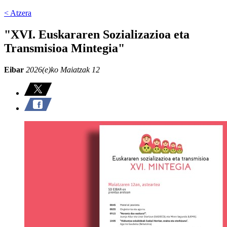
< Atzera
"XVI. Euskararen Sozializazioa eta
Transmisioa Mintegia"
Eibar
2026(e)ko Maiatzak 12