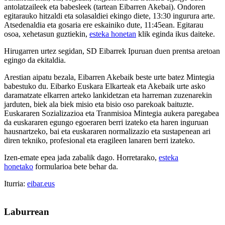
antolatzaileek eta babesleek (tartean Eibarren Akebai). Ondoren
egitarauko hitzaldi eta solasaldiei ekingo diete, 13:30 ingurura arte.
Atsedenaldia eta gosaria ere eskainiko dute, 11:45ean. Egitarau
osoa, xehetasun guztiekin,
esteka honetan
klik eginda ikus daiteke.
Hirugarren urtez segidan, SD Eibarrek Ipuruan duen prentsa aretoan
egingo da ekitaldia.
Arestian aipatu bezala, Eibarren Akebaik beste urte batez Mintegia
babestuko du. Eibarko Euskara Elkarteak eta Akebaik urte asko
daramatzate elkarren arteko lankidetzan eta harreman zuzenarekin
jarduten, biek ala biek misio eta bisio oso parekoak baituzte.
Euskararen Sozializazioa eta Tranmisioa Mintegia aukera paregabea
da euskararen egungo egoeraren berri izateko eta haren inguruan
hausnartzeko, bai eta euskararen normalizazio eta sustapenean ari
diren tekniko, profesional eta eragileen lanaren berri izateko.
Izen-emate epea jada zabalik dago. Horretarako,
esteka
honetako
formularioa bete behar da.
Iturria:
eibar.eus
Laburrean